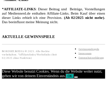
*AFFILIATE-LINKS
: Dieser Beitrag und Beiträge, Vorstellungen
auf Mediennerd.de enthalten Affiliate-Links. Beim Kauf über einen
dieser Links erhielt ich eine Provision.
(Ab 02/2025 nicht mehr)
.
Das beeinflusst meine Meinung nicht.
AKTUELLE GEWINNSPIELE
Gewinnspielregeln
NORDSEE.MEDIA © 2025. Alle Rechte
Impressum
vorbehalten. *Affiliatelinks/Werbelinks (Seit
Datenschutzerklärung
02/2025 ohne Funktion)
Diese Website benutzt Cookies. Wenn du die Website weiter nutzt,
gehen wir von deinem Einverständnis aus.
OK