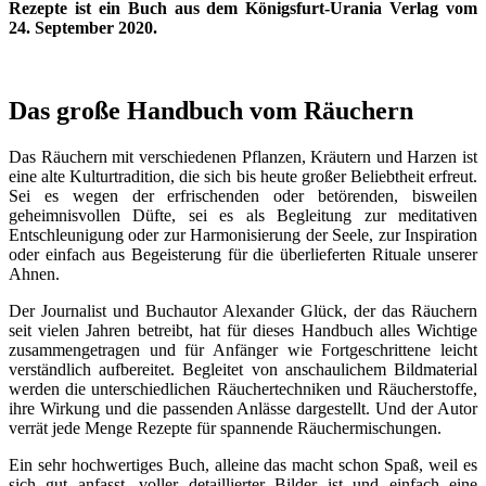
Rezepte ist ein Buch aus dem Königsfurt-Urania Verlag vom
24. September 2020.
Das große Handbuch vom Räuchern
Das Räuchern mit verschiedenen Pflanzen, Kräutern und Harzen ist
eine alte Kulturtradition, die sich bis heute großer Beliebtheit erfreut.
Sei es wegen der erfrischenden oder betörenden, bisweilen
geheimnisvollen Düfte, sei es als Begleitung zur meditativen
Entschleunigung oder zur Harmonisierung der Seele, zur Inspiration
oder einfach aus Begeisterung für die überlieferten Rituale unserer
Ahnen.
Der Journalist und Buchautor Alexander Glück, der das Räuchern
seit vielen Jahren betreibt, hat für dieses Handbuch alles Wichtige
zusammengetragen und für Anfänger wie Fortgeschrittene leicht
verständlich aufbereitet. Begleitet von anschaulichem Bildmaterial
werden die unterschiedlichen Räuchertechniken und Räucherstoffe,
ihre Wirkung und die passenden Anlässe dargestellt. Und der Autor
verrät jede Menge Rezepte für spannende Räuchermischungen.
Ein sehr hochwertiges Buch, alleine das macht schon Spaß, weil es
sich gut anfasst, voller detaillierter Bilder ist und einfach eine