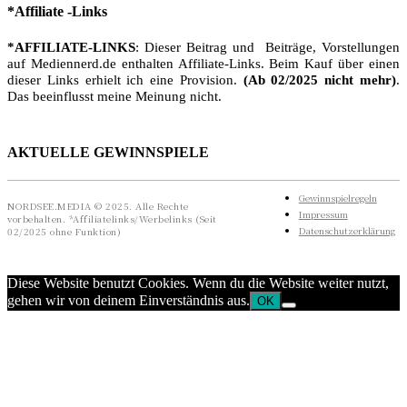
*Affiliate -Links
*AFFILIATE-LINKS
: Dieser Beitrag und Beiträge, Vorstellungen
auf Mediennerd.de enthalten Affiliate-Links. Beim Kauf über einen
dieser Links erhielt ich eine Provision.
(Ab 02/2025 nicht mehr)
.
Das beeinflusst meine Meinung nicht.
AKTUELLE GEWINNSPIELE
Gewinnspielregeln
NORDSEE.MEDIA © 2025. Alle Rechte
Impressum
vorbehalten. *Affiliatelinks/Werbelinks (Seit
Datenschutzerklärung
02/2025 ohne Funktion)
Diese Website benutzt Cookies. Wenn du die Website weiter nutzt,
gehen wir von deinem Einverständnis aus.
OK