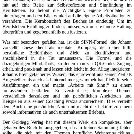
mit auf eine Reise zur Selbstreflexion und Sinnfindung im
Berufsleben. Er betont die Wichtigkeit, eigene Prioritäten zu
hinterfragen und den Blickwinkel auf die eigene Arbeitssituation zu
verändern. Die Kernbotschaft des Buches ist eindeutig: Um im
Berufsleben Erfüllung zu finden, müssen wir unsere innere Haltung
überprüfen und gegebenenfalls neu justieren.
Was mir besonders gefallen hat, ist die SINN-Formel, die Johann
vorstellt. Diese dient als mentaler Kompass, der dabei hilft,
persönliche Bedürfnisse und Ziele zu identifizieren und
anschließend in die Tat umzusetzen. Die Formel und die
dazugehörigen Mind-Tools, zu denen man via QR-Codes Zugang
erhält, sind praxisnah und lassen sich leicht in den Alltag integrieren.
Johanns breit gefächertes Wissen, das er sowohl aus seiner Zeit als
Angestellter als auch als Unternehmer gesammelt hat, fließt in seine
Ausführungen ein und macht „Arbeite mit Sinn!“ zu einem
umfassenden Leitfaden. Er versteht es, komplexe Themen
verständlich darzulegen und mit persönlichen Anekdoten und
Beispielen aus seiner Coaching-Praxis anzureichern. Dies verleiht
dem Buch eine persönliche Note und macht die Lektüre zu einem
sowohl informativen als auch unterhaltsamen Erlebnis.
Der Goldegg Verlag hat mit diesem Werk ein kompaktes, aber
gehaltvolles Buch herausgegeben, das in keiner Sammlung fehlen
sollte, die sich mit den Themen berufliche Weiterentwicklung,