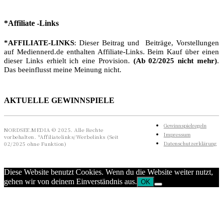
*Affiliate -Links
*AFFILIATE-LINKS
: Dieser Beitrag und Beiträge, Vorstellungen
auf Mediennerd.de enthalten Affiliate-Links. Beim Kauf über einen
dieser Links erhielt ich eine Provision.
(Ab 02/2025 nicht mehr)
.
Das beeinflusst meine Meinung nicht.
AKTUELLE GEWINNSPIELE
Gewinnspielregeln
NORDSEE.MEDIA © 2025. Alle Rechte
Impressum
vorbehalten. *Affiliatelinks/Werbelinks (Seit
Datenschutzerklärung
02/2025 ohne Funktion)
Diese Website benutzt Cookies. Wenn du die Website weiter nutzt,
gehen wir von deinem Einverständnis aus.
OK