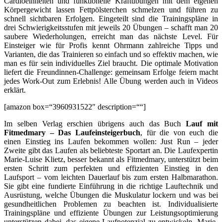
Cardioeinheiten und funktionelle Kraftübungen mit dem eigenen
Körpergewicht lassen Fettpölsterchen schmelzen und führen zu
schnell sichtbaren Erfolgen. Eingeteilt sind die Trainingspläne in
drei Schwierigkeitsstufen mit jeweils 20 Übungen – schafft man 20
saubere Wiederholungen, erreicht man das nächste Level. Für
Einsteiger wie für Profis kennt Ohrmann zahlreiche Tipps und
Varianten, die das Trainieren so einfach und so effektiv machen, wie
man es für sein individuelles Ziel braucht. Die optimale Motivation
liefert die Freundinnen-Challenge: gemeinsam Erfolge feiern macht
jedes Work-Out zum Erlebnis! Alle Übung werden auch in Videos
erklärt.
[amazon box=“3960931522″ description=““]
Im selben Verlag erschien übrigens auch das Buch
Lauf mit
Fitmedmary – Das Laufeinsteigerbuch
, für die von euch die
einen Einstieg ins Laufen bekommen wollen: Just Run – jeder
Zweite gibt das Laufen als beliebteste Sportart an. Die Laufexpertin
Marie-Luise Klietz, besser bekannt als Fitmedmary, unterstützt beim
ersten Schritt zum perfekten und effizienten Einstieg in den
Laufsport – vom leichten Dauerlauf bis zum ersten Halbmarathon.
Sie gibt eine fundierte Einführung in die richtige Lauftechnik und
Ausrüstung, welche Übungen die Muskulatur lockern und was bei
gesundheitlichen Problemen zu beachten ist. Individualisierte
Trainingspläne und effiziente Übungen zur Leistungsoptimierung
unterstützen dabei, das eigene Laufpotenzial zu entwickeln. Marie-