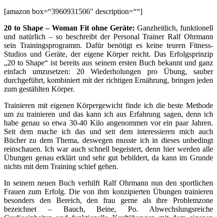
[amazon box=“3960931506″ description=““]
20 to Shape – Woman Fit ohne Geräte:
Ganzheitlich, funktionell
und natürlich – so beschreibt der Personal Trainer Ralf Ohrmann
sein Trainingsprogramm. Dafür benötigt es keine teuren Fitness-
Studios und Geräte, der eigene Körper reicht. Das Erfolgsprinzip
„20 to Shape“ ist bereits aus seinem ersten Buch bekannt und ganz
einfach umzusetzen: 20 Wiederholungen pro Übung, sauber
durchgeführt, kombiniert mit der richtigen Ernährung, bringen jeden
zum gestählten Körper.
Trainieren mit eigenen Körpergewicht finde ich die beste Methode
um zu trainieren und das kann ich aus Erfahrung sagen, denn ich
habe genau so etwa 30-40 Kilo angenommen vor ein paar Jahren.
Seit dem mache ich das und seit dem interessieren mich auch
Bücher zu dem Thema, deswegen musste ich in dieses unbedingt
reinschauen. Ich war auch schnell begeistert, denn hier werden alle
Übungen genau erklärt und sehr gut bebildert, da kann im Grunde
nichts mit dem Training schief gehen.
In seinem neuen Buch verhilft Ralf Ohrmann nun den sportlichen
Frauen zum Erfolg. Die von ihm konzipierten Übungen trainieren
besonders den Bereich, den frau gerne als ihre Problemzone
bezeichnet – Bauch, Beine, Po. Abwechslungsreiche