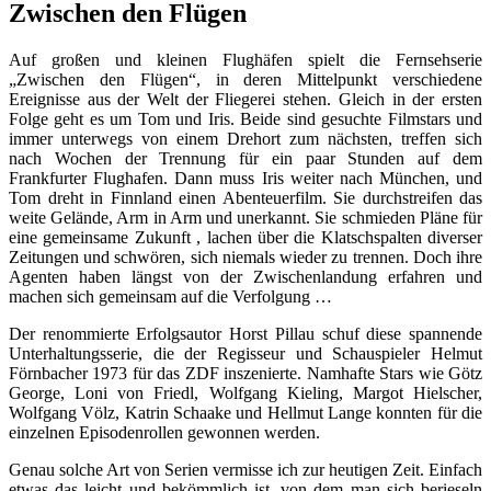
Zwischen den Flügen
Auf großen und kleinen Flughäfen spielt die Fernsehserie
„Zwischen den Flügen“, in deren Mittelpunkt verschiedene
Ereignisse aus der Welt der Fliegerei stehen. Gleich in der ersten
Folge geht es um Tom und Iris. Beide sind gesuchte Filmstars und
immer unterwegs von einem Drehort zum nächsten, treffen sich
nach Wochen der Trennung für ein paar Stunden auf dem
Frankfurter Flughafen. Dann muss Iris weiter nach München, und
Tom dreht in Finnland einen Abenteuerfilm. Sie durchstreifen das
weite Gelände, Arm in Arm und unerkannt. Sie schmieden Pläne für
eine gemeinsame Zukunft , lachen über die Klatschspalten diverser
Zeitungen und schwören, sich niemals wieder zu trennen. Doch ihre
Agenten haben längst von der Zwischenlandung erfahren und
machen sich gemeinsam auf die Verfolgung …
Der renommierte Erfolgsautor Horst Pillau schuf diese spannende
Unterhaltungsserie, die der Regisseur und Schauspieler Helmut
Förnbacher 1973 für das ZDF inszenierte. Namhafte Stars wie Götz
George, Loni von Friedl, Wolfgang Kieling, Margot Hielscher,
Wolfgang Völz, Katrin Schaake und Hellmut Lange konnten für die
einzelnen Episodenrollen gewonnen werden.
Genau solche Art von Serien vermisse ich zur heutigen Zeit. Einfach
etwas das leicht und bekömmlich ist, von dem man sich berieseln