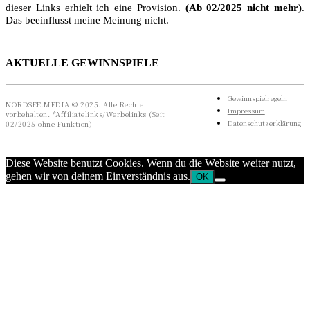
dieser Links erhielt ich eine Provision.
(Ab 02/2025 nicht mehr)
.
Das beeinflusst meine Meinung nicht.
AKTUELLE GEWINNSPIELE
Gewinnspielregeln
NORDSEE.MEDIA © 2025. Alle Rechte
Impressum
vorbehalten. *Affiliatelinks/Werbelinks (Seit
Datenschutzerklärung
02/2025 ohne Funktion)
Diese Website benutzt Cookies. Wenn du die Website weiter nutzt,
gehen wir von deinem Einverständnis aus.
OK