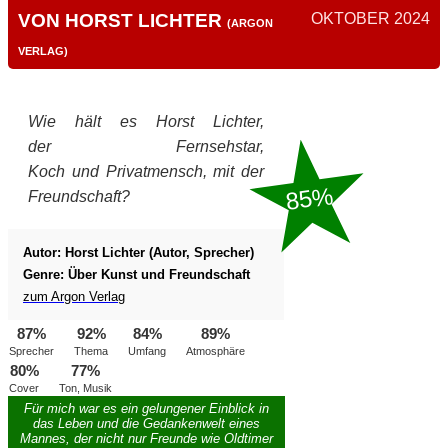
VON HORST LICHTER
OKTOBER 2024
(ARGON
VERLAG)
Wie hält es Horst Lichter,
der
Fernsehstar,
Koch
und
Privatmensch
, mit der
85%
Freundschaft?
Autor: Horst Lichter (Autor, Sprecher)
Genre: Über Kunst und Freundschaft
zum Argon Verlag
87%
92%
84%
89%
Sprecher
Thema
Umfang
Atmosphäre
80%
77%
Cover
Ton, Musik
Für mich war es ein gelungener Einblick in
das Leben und die Gedankenwelt eines
Mannes, der nicht nur Freunde wie Oldtimer