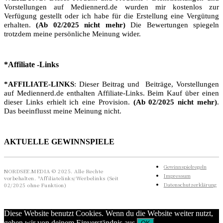
Vorstellungen auf Mediennerd.de wurden mir kostenlos zur
Verfügung gestellt oder ich habe für die Erstellung eine Vergütung
erhalten.
(Ab 02/2025 nicht mehr)
Die Bewertungen spiegeln
trotzdem meine persönliche Meinung wider.
*Affiliate -Links
*AFFILIATE-LINKS
: Dieser Beitrag und Beiträge, Vorstellungen
auf Mediennerd.de enthalten Affiliate-Links. Beim Kauf über einen
dieser Links erhielt ich eine Provision.
(Ab 02/2025 nicht mehr)
.
Das beeinflusst meine Meinung nicht.
AKTUELLE GEWINNSPIELE
Gewinnspielregeln
NORDSEE.MEDIA © 2025. Alle Rechte
Impressum
vorbehalten. *Affiliatelinks/Werbelinks (Seit
Datenschutzerklärung
02/2025 ohne Funktion)
Diese Website benutzt Cookies. Wenn du die Website weiter nutzt,
gehen wir von deinem Einverständnis aus.