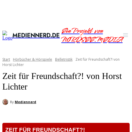
Ein Projekt von
MEDIENNERD.DE
NORDSEE.MEDIA
Start
Hörbücher & Hörspiele
Belletristik
Zeit für Freundschaft?! von
Horst Lichter
Zeit für Freundschaft?! von Horst
Lichter
By
Mediennerd
ZEIT FÜR FREUNDSCHAFT?!