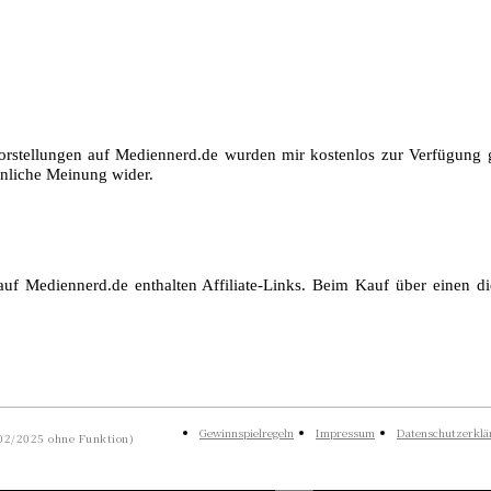
orstellungen auf Mediennerd.de wurden mir kostenlos zur Verfügung ge
nliche Meinung wider.
auf Mediennerd.de enthalten Affiliate-Links. Beim Kauf über einen die
Gewinnspielregeln
Impressum
Datenschutzerklä
 02/2025 ohne Funktion)