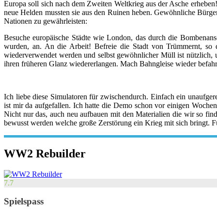
Europa soll sich nach dem Zweiten Weltkrieg aus der Asche erheben!
neue Helden mussten sie aus den Ruinen heben. Gewöhnliche Bürger 
Nationen zu gewährleisten:
Besuche europäische Städte wie London, das durch die Bombenanschl
wurden, an. An die Arbeit! Befreie die Stadt von Trümmernt, so
wiederverwendet werden und selbst gewöhnlicher Müll ist nützlich, 
ihren früheren Glanz wiedererlangen. Mach Bahngleise wieder befahr
Ich liebe diese Simulatoren für zwischendurch. Einfach ein unaufg
ist mir da aufgefallen. Ich hatte die Demo schon vor einigen Woche
Nicht nur das, auch neu aufbauen mit den Materialien die wir so fin
bewusst werden welche große Zerstörung ein Krieg mit sich bringt. Fü
WW2 Rebuilder
7.7
Spielspass