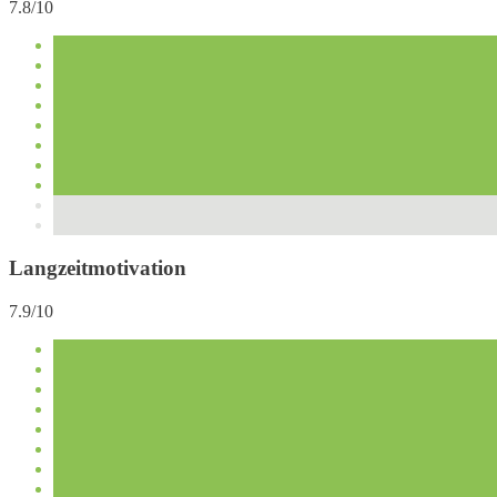
7.8/10
Langzeitmotivation
7.9/10