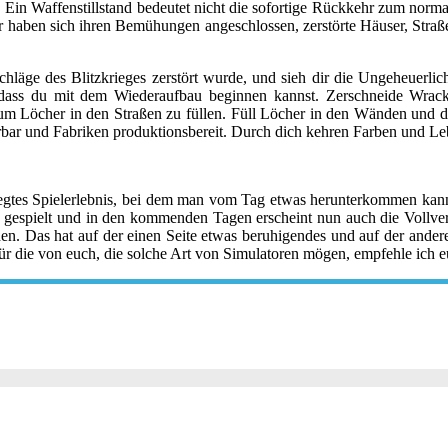
 Ein Waffenstillstand bedeutet nicht die sofortige Rückkehr zum norma
haben sich ihren Bemühungen angeschlossen, zerstörte Häuser, Straße
äge des Blitzkrieges zerstört wurde, und sieh dir die Ungeheuerlic
 dass du mit dem Wiederaufbau beginnen kannst. Zerschneide Wrackt
um Löcher in den Straßen zu füllen. Füll Löcher in den Wänden und d
bar und Fabriken produktionsbereit. Durch dich kehren Farben und Leb
eregtes Spielerlebnis, bei dem man vom Tag etwas herunterkommen kan
n gespielt und in den kommenden Tagen erscheint nun auch die Vollve
den. Das hat auf der einen Seite etwas beruhigendes und auf der andere
r die von euch, die solche Art von Simulatoren mögen, empfehle ich eu