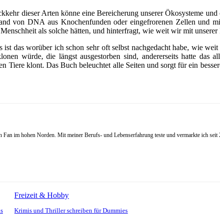
Rückkehr dieser Arten könne eine Bereicherung unserer Ökosysteme und
hand von DNA aus Knochenfunden oder eingefrorenen Zellen und mithi
schheit als solche hätten, und hinterfragt, wie weit wir mit unserer 
ist das worüber ich schon sehr oft selbst nachgedacht habe, wie weit 
lonen würde, die längst ausgestorben sind, andererseits hatte das a
 Tiere klont. Das Buch beleuchtet alle Seiten und sorgt für ein besser
Fan im hohen Norden. Mit meiner Berufs- und Lebenserfahrung teste und vermarkte ich seit 20
Freizeit & Hobby
ps
Krimis und Thriller schreiben für Dummies