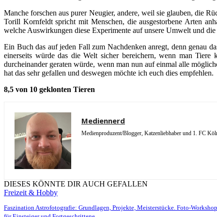
Manche forschen aus purer Neugier, andere, weil sie glauben, die 
Torill Kornfeldt spricht mit Menschen, die ausgestorbene Arten an
welche Auswirkungen diese Experimente auf unsere Umwelt und die Men
Ein Buch das auf jeden Fall zum Nachdenken anregt, denn genau das 
einerseits würde das die Welt sicher bereichern, wenn man Tiere k
durcheinander geraten würde, wenn man nun auf einmal alle möglichen
hat das sehr gefallen und deswegen möchte ich euch dies empfehlen.
8,5 von 10 geklonten Tieren
Mediennerd
Medienproduzent/Blogger, Katzenliebhaber und 1. FC Köln 
DIESES KÖNNTE DIR AUCH GEFALLEN
Freizeit & Hobby
Faszination Astrofotografie: Grundlagen, Projekte, Meisterstücke. Foto-Worksho
für Einsteiger und Fortgeschrittene