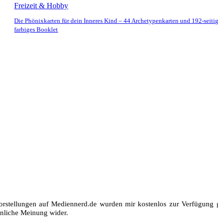
Freizeit & Hobby
Die Phönixkarten für dein Inneres Kind – 44 Archetypenkarten und 192-seiti
farbiges Booklet
orstellungen auf Mediennerd.de wurden mir kostenlos zur Verfügung ge
nliche Meinung wider.