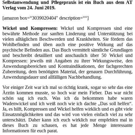
Selbstanwendung und Pflegepraxis ist ein Buch aus dem AT
Verlag vom 24. Juni 2019.
[amazon box=“3039020404″ description=““]
Wickel und Kompressen:
Wickel und Kompressen sind eine
bewährte Methode zur sanften Linderung und Unterstützung bei
vielen alltäglichen Beschwerden und Krankheiten. Sie fördern das
Wohlbefinden und üben auch eine positive Wirkung auf das
psychische Befinden aus. Das Buch vermittelt sämtliche Grundlagen
und beschreibt detailliert und anschaulich über 50 Wickel und
Kompressen: jeweils mit Angaben zu ihrer Wirkungsweise, den
Anwendungsbereichen und Kontraindikationen, der fachgerechten
Zubereitung, dem benötigten Material, der genauen Durchführung,
Anwendungsdauer und allfälligen Nachbehandlung.
Vor einiger Zeit war ich mal so richtig krank, sogar so sehr das eine
Ärztin kommen musste, so hoch war mein Fieber. Das war nicht
schön sag ich euch. Was ich da bekommen habe waren
Wadenwickel und ich weiß noch wie ich dachte „Das soll helfen“.
Ja, es hilft, Kompressen und Wickel helfen wirklich und es gibt viele
Einsatzmöglichkeiten und das wird von vielen einfach viel zu sehr
unterschätzt. Daher kann ich euch wirklich nur empfehlen mal in
dieses Buch zu schauen, es hat jede Menge interessante
Informationen für euch parat.