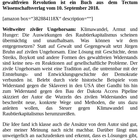
gewaltfreien Revolution ist ein Buch aus dem Tectum
Wissenschaftsverlag vom 10. September 2018.
[amazon box=“382884118X“ description=““]
Weltweiter ziviler Ungehorsam:
Klimawandel, Armut und
Hunger: Die Auswirkungen des Raubtierkapitalismus scheinen
übermächtig und unaufhaltsam. Was können wir dem
entgegensetzen? Statt auf Gewalt und Gegengewalt setzt Jürgen
Bruhn auf zivilen Ungehorsam. Eine Lösung mit Geschichte, denn
Streiks, Boykott und andere Formen des gewaltfreien Widerstands
sind keine neu- en Reaktionen auf gesellschaftliche Probleme. Der
zivile Ungehorsam weist eine Tradition auf, die untrennbar mit der
Entstehungs- und Entwicklungsgeschichte der Demokratie
verbunden ist. Belebt durch viele historische Beispiele vom
Widerstand gegen die Sklaverei in den USA über Gandhi bis hin
zum Widerstand gegen den Bau der Dakota Access Pipeline
skizziert der Autor die Wurzeln des zivilen Widerstandes und
beschreibt neue, konkrete Wege und Methoden, die uns dazu
anleiten wollen, das Steuer gegen Klimawandel und
Raubtierkapitalismus herumzureißen.
Die Idee fand ich klasse auch die Ansätze von dem Autor sind gut,
aber meiner Meinung nach nicht machbar. Darüber fängt man
unweigerlich an nachzudenken und erkennt, dass es Lösungen gibt,