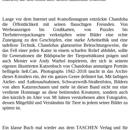
Lange vor dem Internet und #catsofinstagram entzückte Chandoha
die Öffentlichkeit mit seinen flauschigen Freunden. Von
Werbeanzeigen bis Grußkarten, von Puzzles bis
Tierfutterverpackungen verknüpften seine Bilder eine echte
Zuneigung zu den Geschöpfen, eine starke Arbeitsethik und eine
tadellose Technik. Chandohas glamouröse Beleuchtungsweise, die
das Fell einer jeden Katze in einem scharfen Relief abbildet, sollte
für Generationen die Bildsprache der Tierporträtkunst prägen und
auch Meister wie Andy Warhol inspirieren, der sich in seinem
eigenen illustrierten Katzenbuch von Chandohas anmutigen Porträts
beflügeln ließ.Cats. Photographs 1942–2018 taucht in das Archiv
dieses Künstlers ein, der ein ganzes Genre definiert hat. Mit farbigen
Atelier- und Außenaufnahmen, Schwarzweiß-Straßenfotos, Bildern
von alten Katzenschauen und mehr ist dieser Band nicht nur eine
verdiente Hommage an diese betörenden Kreaturen, sondern auch
den kürzlich im Alter von 98 Jahren verstorbenen alten Fotografen,
dessen Mitgefühl und Verständnis für Tiere in jedem seiner Bilder zu
spüren ist.
Ein klasse Buch mal wieder aus dem TASCHEN Verlag und für