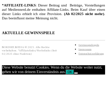
*AFFILIATE-LINKS
: Dieser Beitrag und Beiträge, Vorstellungen
auf Mediennerd.de enthalten Affiliate-Links. Beim Kauf über einen
dieser Links erhielt ich eine Provision.
(Ab 02/2025 nicht mehr)
.
Das beeinflusst meine Meinung nicht.
AKTUELLE GEWINNSPIELE
Gewinnspielregeln
NORDSEE.MEDIA © 2025. Alle Rechte
Impressum
vorbehalten. *Affiliatelinks/Werbelinks (Seit
Datenschutzerklärung
02/2025 ohne Funktion)
Diese Website benutzt Cookies. Wenn du die Website weiter nutzt,
gehen wir von deinem Einverständnis aus.
OK