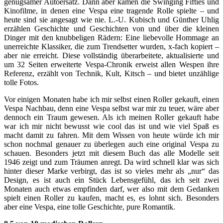
genügsamer Autoersatz. Dann aber kamen die Swinging Fifties und
Kinofilme, in denen eine Vespa eine tragende Rolle spielte – und
heute sind sie angesagt wie nie. L.-U. Kubisch und Günther Uhlig
erzählen Geschichte und Geschichten von und über die kleinen
Dinger mit den knubbeligen Rädern: Eine liebevolle Hommage an
unerreichte Klassiker, die zum Trendsetter wurden, x-fach kopiert –
aber nie erreicht. Diese vollständig überarbeitete, aktualisierte und
um 32 Seiten erweiterte Vespa-Chronik erweist allen Wespen ihre
Referenz, erzählt von Technik, Kult, Kitsch – und bietet unzählige
tolle Fotos.
Vor einigen Monaten habe ich mir selbst einen Roller gekauft, einen
Vespa Nachbau, denn eine Vespa selbst war mir zu teuer, wäre aber
dennoch ein Traum gewesen. Als ich meinen Roller gekauft habe
war ich mir nicht bewusst wie cool das ist und wie viel Spaß es
macht damit zu fahren. Mit dem Wissen von heute würde ich mir
schon nochmal genauer zu überlegen auch eine original Vespa zu
schauen. Besonders jetzt mit diesem Buch das alle Modelle seit
1946 zeigt und zum Träumen anregt. Da wird schnell klar was sich
hinter dieser Marke verbirgt, das ist so vieles mehr als „nur“ das
Design, es ist auch ein Stück Lebensgefühl, das ich seit zwei
Monaten auch etwas empfinden darf, wer also mit dem Gedanken
spielt einen Roller zu kaufen, macht es, es lohnt sich. Besonders
aber eine Vespa, eine tolle Geschichte, pure Romantik.