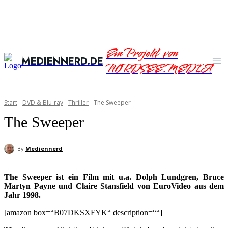
Ein Projekt von
MEDIENNERD.DE
NORDSEE.MEDIA
Start
DVD & Blu-ray
Thriller
The Sweeper
The Sweeper
By
Mediennerd
The Sweeper ist ein Film mit u.a. Dolph Lundgren, Bruce
Martyn Payne und Claire Stansfield von EuroVideo aus dem
Jahr 1998.
[amazon box=“B07DKSXFYK“ description=““]