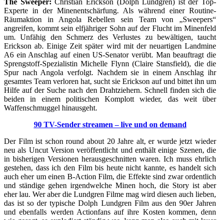
The Sweeper:
Christian Erickson (Dolph Lundgren) ist der Top-
Experte in der Minenentschärfung. Als während einer Routine-
Räumaktion in Angola Rebellen sein Team von „Sweepers“
angreifen, kommt sein elfjähriger Sohn auf der Flucht im Minenfeld
um. Unfähig den Schmerz des Verlustes zu bewältigen, taucht
Erickson ab. Einige Zeit später wird mit der neuartigen Landmine
A6 ein Anschlag auf einen US-Senator verübt. Man beauftragt die
Sprengstoff-Spezialistin Michelle Flynn (Claire Stansfield), die die
Spur nach Angola verfolgt. Nachdem sie in einem Anschlag ihr
gesamtes Team verloren hat, sucht sie Erickson auf und bittet ihn um
Hilfe auf der Suche nach den Drahtziehern. Schnell finden sich die
beiden in einem politischen Komplott wieder, das weit über
Waffenschmuggel hinausgeht.
90 TV-Sender streamen – live und on demand
Der Film ist schon round about 20 Jahre alt, er wurde jetzt wieder
neu als Uncut Version veröffentlicht und enthält einige Szenen, die
in bisherigen Versionen herausgeschnitten waren. Ich muss ehrlich
gestehen, dass ich den Film bis heute nicht kannte, es handelt sich
auch eher um einen B-Action Film, die Effekte sind zwar ordentlich
und ständige gehen irgendwelche Minen hoch, die Story ist aber
eher lau. Wer aber die Lundgren Filme mag wird diesen auch lieben,
das ist so der typische Dolph Lundgren Film aus den 90er Jahren
und ebenfalls werden Actionfans auf ihre Kosten kommen, denn