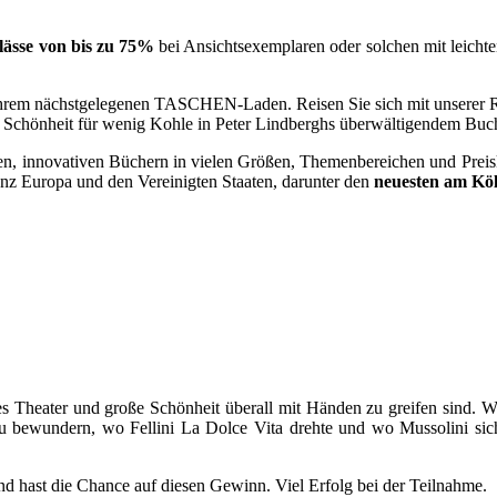
lässe von bis zu 75%
bei Ansichtsexemplaren oder solchen mit leich
n Ihrem nächstgelegenen TASCHEN-Laden. Reisen Sie sich mit unserer 
he Schönheit für wenig Kohle in Peter Lindberghs überwältigendem Bu
 innovativen Büchern in vielen Größen, Themenbereichen und Preiskl
nz Europa und den Vereinigten Staaten, darunter den
neuesten am Kö
es Theater und große Schönheit überall mit Händen zu greifen sind. Wo
u bewundern, wo Fellini La Dolce Vita drehte und wo Mussolini sic
d hast die Chance auf diesen Gewinn. Viel Erfolg bei der Teilnahme.