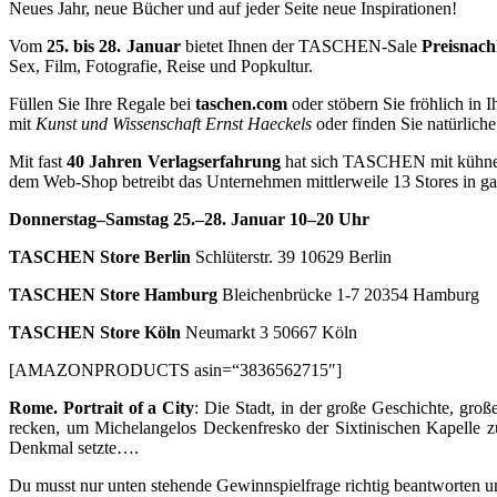
Neues Jahr, neue Bücher und auf jeder Seite neue Inspirationen!
Vom
25. bis 28. Januar
bietet Ihnen der TASCHEN-Sale
Preisnach
Sex, Film, Fotografie, Reise und Popkultur.
Füllen Sie Ihre Regale bei
taschen.com
oder stöbern Sie fröhlich i
mit
Kunst und Wissenschaft Ernst Haeckels
oder finden Sie natürlic
Mit fast
40 Jahren Verlagserfahrung
hat sich TASCHEN mit kühnen,
dem Web-Shop betreibt das Unternehmen mittlerweile 13 Stores in ga
Donnerstag–Samstag 25.–28. Januar 10–20 Uhr
TASCHEN Store Berlin
Schlüterstr. 39 10629 Berlin
TASCHEN Store Hamburg
Bleichenbrücke 1-7 20354 Hamburg
TASCHEN Store Köln
Neumarkt 3 50667 Köln
[AMAZONPRODUCTS asin=“3836562715″]
Rome. Portrait of a City
: Die Stadt, in der große Geschichte, groß
recken, um Michelangelos Deckenfresko der Sixtinischen Kapelle z
Denkmal setzte….
Du musst nur unten stehende Gewinnspielfrage richtig beantworten un