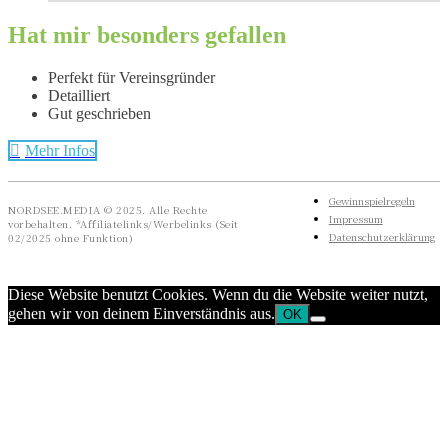
Hat mir besonders gefallen
Perfekt für Vereinsgründer
Detailliert
Gut geschrieben
Mehr Infos
Gewinnspielregeln
NORDSEE.MEDIA © 2025. Alle Rechte
Impressum
vorbehalten. *Affiliatelinks/Werbelinks (Seit
Datenschutzerklärung
02/2025 ohne Funktion)
Diese Website benutzt Cookies. Wenn du die Website weiter nutzt,
gehen wir von deinem Einverständnis aus.
OK