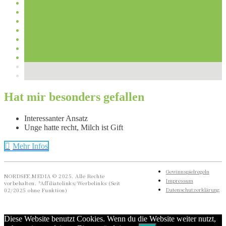
Hat mir besonders gefallen
Interessanter Ansatz
Unge hatte recht, Milch ist Gift
Mehr Infos
Gewinnspielregeln
NORDSEE.MEDIA © 2025. Alle Rechte
Impressum
vorbehalten. *Affiliatelinks/Werbelinks (Seit
Datenschutzerklärung
02/2025 ohne Funktion)
Diese Website benutzt Cookies. Wenn du die Website weiter nutzt,