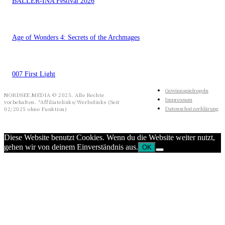
BALLER-INA Festival 2026
Age of Wonders 4: Secrets of the Archmages
007 First Light
Gewinnspielregeln
NORDSEE.MEDIA © 2025. Alle Rechte
Impressum
vorbehalten. *Affiliatelinks/Werbelinks (Seit
Datenschutzerklärung
02/2025 ohne Funktion)
Diese Website benutzt Cookies. Wenn du die Website weiter nutzt,
gehen wir von deinem Einverständnis aus.
OK