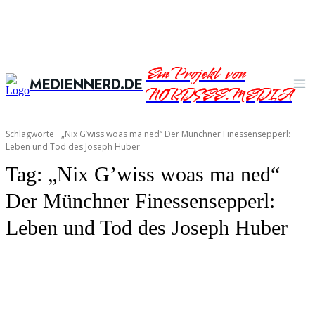
Ein Projekt von
MEDIENNERD.DE
NORDSEE.MEDIA
Schlagworte
„Nix G’wiss woas ma ned“ Der Münchner Finessensepperl:
Leben und Tod des Joseph Huber
Tag:
„Nix G’wiss woas ma ned“
Der Münchner Finessensepperl:
Leben und Tod des Joseph Huber