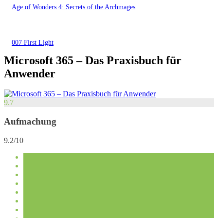
Age of Wonders 4: Secrets of the Archmages
007 First Light
Microsoft 365 – Das Praxisbuch für
Anwender
9.7
Aufmachung
9.2/10