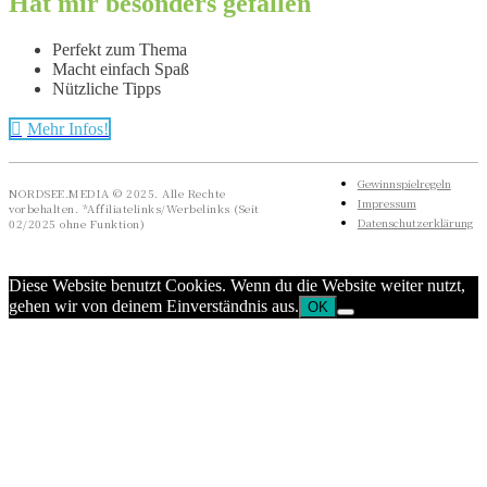
Hat mir besonders gefallen
Perfekt zum Thema
Macht einfach Spaß
Nützliche Tipps
Mehr Infos!
Gewinnspielregeln
NORDSEE.MEDIA © 2025. Alle Rechte
Impressum
vorbehalten. *Affiliatelinks/Werbelinks (Seit
Datenschutzerklärung
02/2025 ohne Funktion)
Diese Website benutzt Cookies. Wenn du die Website weiter nutzt,
gehen wir von deinem Einverständnis aus.
OK