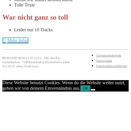
Tolle Texte
War nicht ganz so toll
Leider nur 10 Tracks
Mehr Infos
Gewinnspielregeln
NORDSEE.MEDIA © 2025. Alle Rechte
Impressum
vorbehalten. *Affiliatelinks/Werbelinks (Seit
Datenschutzerklärung
02/2025 ohne Funktion)
Diese Website benutzt Cookies. Wenn du die Website weiter nutzt,
gehen wir von deinem Einverständnis aus.
OK