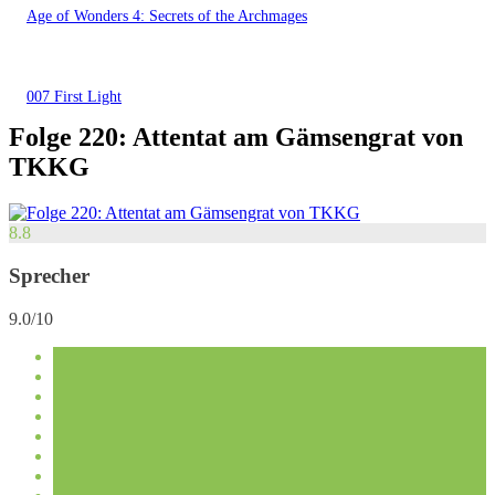
Age of Wonders 4: Secrets of the Archmages
007 First Light
Folge 220: Attentat am Gämsengrat von
TKKG
8.8
Sprecher
9.0/10