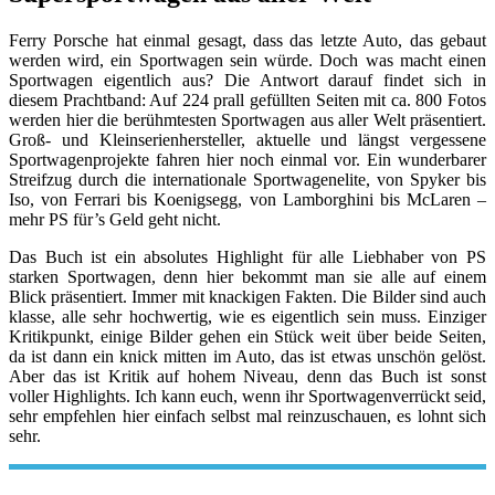
Ferry Porsche hat einmal gesagt, dass das letzte Auto, das gebaut
werden wird, ein Sportwagen sein würde. Doch was macht einen
Sportwagen eigentlich aus? Die Antwort darauf findet sich in
diesem Prachtband: Auf 224 prall gefüllten Seiten mit ca. 800 Fotos
werden hier die berühmtesten Sportwagen aus aller Welt präsentiert.
Groß- und Kleinserienhersteller, aktuelle und längst vergessene
Sportwagenprojekte fahren hier noch einmal vor. Ein wunderbarer
Streifzug durch die internationale Sportwagenelite, von Spyker bis
Iso, von Ferrari bis Koenigsegg, von Lamborghini bis McLaren –
mehr PS für’s Geld geht nicht.
Das Buch ist ein absolutes Highlight für alle Liebhaber von PS
starken Sportwagen, denn hier bekommt man sie alle auf einem
Blick präsentiert. Immer mit knackigen Fakten. Die Bilder sind auch
klasse, alle sehr hochwertig, wie es eigentlich sein muss. Einziger
Kritikpunkt, einige Bilder gehen ein Stück weit über beide Seiten,
da ist dann ein knick mitten im Auto, das ist etwas unschön gelöst.
Aber das ist Kritik auf hohem Niveau, denn das Buch ist sonst
voller Highlights. Ich kann euch, wenn ihr Sportwagenverrückt seid,
sehr empfehlen hier einfach selbst mal reinzuschauen, es lohnt sich
sehr.