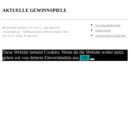
AKTUELLE GEWINNSPIELE
Gewinnspielregeln
NORDSEE.MEDIA © 2025. Alle Rechte
Impressum
vorbehalten. *Affiliatelinks/Werbelinks (Seit
Datenschutzerklärung
02/2025 ohne Funktion)
Diese Website benutzt Cookies. Wenn du die Website weiter nutzt,
gehen wir von deinem Einverständnis aus.
OK