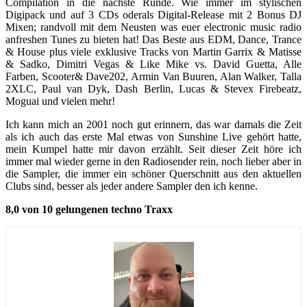
Compilation in die nächste Runde. Wie immer im stylischen
Digipack und auf 3 CDs oderals Digital-Release mit 2 Bonus DJ
Mixen; randvoll mit dem Neusten was euer electronic music radio
anfreshen Tunes zu bieten hat! Das Beste aus EDM, Dance, Trance
& House plus viele exklusive Tracks von Martin Garrix & Matisse
& Sadko, Dimitri Vegas & Like Mike vs. David Guetta, Alle
Farben, Scooter& Dave202, Armin Van Buuren, Alan Walker, Talla
2XLC, Paul van Dyk, Dash Berlin, Lucas & Stevex Firebeatz,
Moguai und vielen mehr!
Ich kann mich an 2001 noch gut erinnern, das war damals die Zeit
als ich auch das erste Mal etwas von Sunshine Live gehört hatte,
mein Kumpel hatte mir davon erzählt. Seit dieser Zeit höre ich
immer mal wieder gerne in den Radiosender rein, noch lieber aber in
die Sampler, die immer ein schöner Querschnitt aus den aktuellen
Clubs sind, besser als jeder andere Sampler den ich kenne.
8,0 von 10 gelungenen techno Traxx