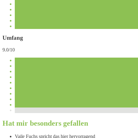
Umfang
9.0/10
Hat mir besonders gefallen
Vaile Fuchs spricht das hier hervorragend