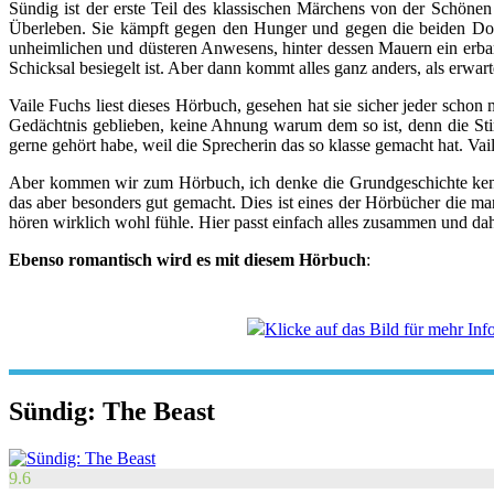
Sündig ist der erste Teil des klassischen Märchens von der Schönen
Überleben. Sie kämpft gegen den Hunger und gegen die beiden Dorfj
unheimlichen und düsteren Anwesens, hinter dessen Mauern ein erbarm
Schicksal besiegelt ist. Aber dann kommt alles ganz anders, als erwar
Vaile Fuchs liest dieses Hörbuch, gesehen hat sie sicher jeder sch
Gedächtnis geblieben, keine Ahnung warum dem so ist, denn die Stim
gerne gehört habe, weil die Sprecherin das so klasse gemacht hat. Vai
Aber kommen wir zum Hörbuch, ich denke die Grundgeschichte kennt 
das aber besonders gut gemacht. Dies ist eines der Hörbücher die ma
hören wirklich wohl fühle. Hier passt einfach alles zusammen und d
Ebenso romantisch wird es mit diesem Hörbuch
:
Klicke auf das Bild für mehr Inf
Sündig: The Beast
9.6