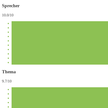
Sprecher
10.0/10
Thema
9.7/10