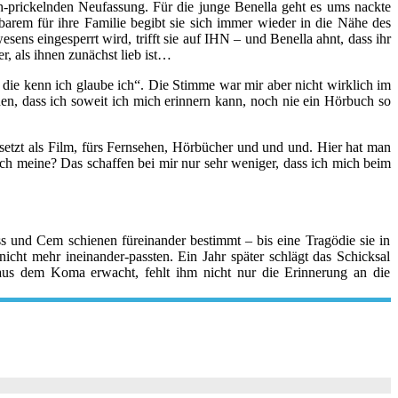
ch-prickelnden Neufassung. Für die junge Benella geht es ums nackte
arem für ihre Familie begibt sie sich immer wieder in die Nähe des
ns eingesperrt wird, trifft sie auf IHN – und Benella ahnt, dass ihr
r, als ihnen zunächst lieb ist…
die kenn ich glaube ich“. Die Stimme war mir aber nicht wirklich im
en, dass ich soweit ich mich erinnern kann, noch nie ein Hörbuch so
etzt als Film, fürs Fernsehen, Hörbücher und und und. Hier hat man
ich meine? Das schaffen bei mir nur sehr weniger, dass ich mich beim
ss und Cem schienen füreinander bestimmt – bis eine Tragödie sie in
icht mehr ineinander-passten. Ein Jahr später schlägt das Schicksal
aus dem Koma erwacht, fehlt ihm nicht nur die Erinnerung an die