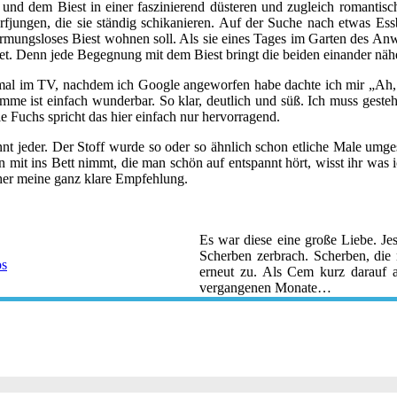
 und dem Biest in einer faszinierend düsteren und zugleich romantis
ungen, die sie ständig schikanieren. Auf der Suche nach etwas Essb
ungsloses Biest wohnen soll. Als sie eines Tages im Garten des Anwese
tet. Denn jede Begegnung mit dem Biest bringt die beiden einander nähe
on mal im TV, nachdem ich Google angeworfen habe dachte ich mir „Ah, 
me ist einfach wunderbar. So klar, deutlich und süß. Ich muss gesteh
le Fuchs spricht das hier einfach nur hervorragend.
jeder. Der Stoff wurde so oder so ähnlich schon etliche Male umges
n mit ins Bett nimmt, die man schön auf entspannt hört, wisst ihr was 
aher meine ganz klare Empfehlung.
Es war diese eine große Liebe. Je
Scherben zerbrach. Scherben, die n
os
erneut zu. Als Cem kurz darauf 
vergangenen Monate…