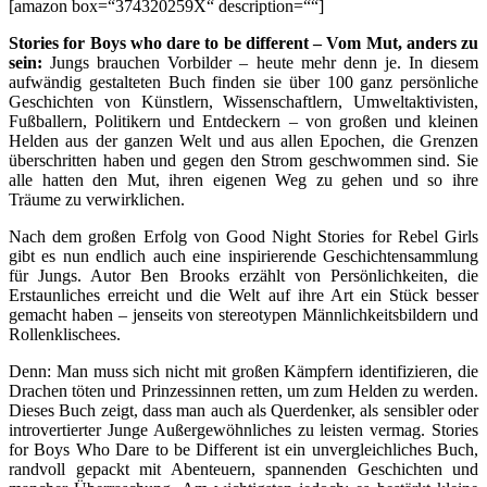
[amazon box=“374320259X“ description=““]
Stories for Boys who dare to be different – Vom Mut, anders zu
sein:
Jungs brauchen Vorbilder – heute mehr denn je. In diesem
aufwändig gestalteten Buch finden sie über 100 ganz persönliche
Geschichten von Künstlern, Wissenschaftlern, Umweltaktivisten,
Fußballern, Politikern und Entdeckern – von großen und kleinen
Helden aus der ganzen Welt und aus allen Epochen, die Grenzen
überschritten haben und gegen den Strom geschwommen sind. Sie
alle hatten den Mut, ihren eigenen Weg zu gehen und so ihre
Träume zu verwirklichen.
Nach dem großen Erfolg von Good Night Stories for Rebel Girls
gibt es nun endlich auch eine inspirierende Geschichtensammlung
für Jungs. Autor Ben Brooks erzählt von Persönlichkeiten, die
Erstaunliches erreicht und die Welt auf ihre Art ein Stück besser
gemacht haben – jenseits von stereotypen Männlichkeitsbildern und
Rollenklischees.
Denn: Man muss sich nicht mit großen Kämpfern identifizieren, die
Drachen töten und Prinzessinnen retten, um zum Helden zu werden.
Dieses Buch zeigt, dass man auch als Querdenker, als sensibler oder
introvertierter Junge Außergewöhnliches zu leisten vermag. Stories
for Boys Who Dare to be Different ist ein unvergleichliches Buch,
randvoll gepackt mit Abenteuern, spannenden Geschichten und