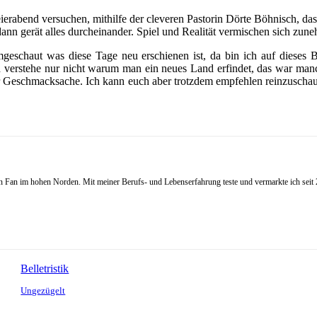
erabend versuchen, mithilfe der cleveren Pastorin Dörte Böhnisch, das 
dann gerät alles durcheinander. Spiel und Realität vermischen sich zun
geschaut was diese Tage neu erschienen ist, da bin ich auf dieses 
ch verstehe nur nicht warum man ein neues Land erfindet, das war man
nur Geschmacksache. Ich kann euch aber trotzdem empfehlen reinzuschau
Fan im hohen Norden. Mit meiner Berufs- und Lebenserfahrung teste und vermarkte ich seit 20
Belletristik
Ungezügelt