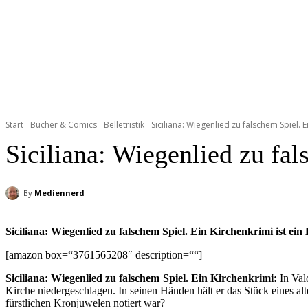
Start
Bücher & Comics
Belletristik
Siciliana: Wiegenlied zu falschem Spiel. E
Siciliana: Wiegenlied zu fa
By
Mediennerd
Siciliana: Wiegenlied zu falschem Spiel. Ein Kirchenkrimi ist e
[amazon box=“3761565208″ description=““]
Siciliana: Wiegenlied zu falschem Spiel. Ein Kirchenkrimi:
In Val
Kirche niedergeschlagen. In seinen Händen hält er das Stück eines al
fürstlichen Kronjuwelen notiert war?