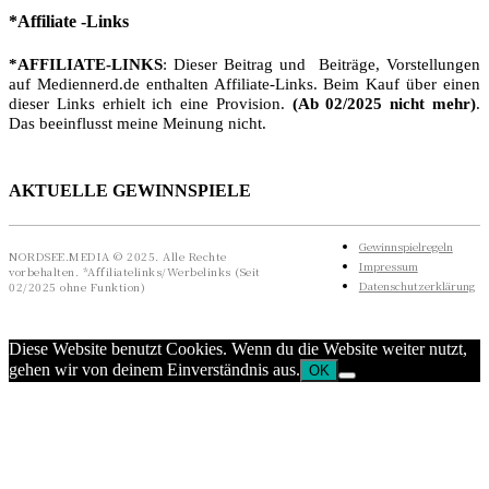
*Affiliate -Links
*AFFILIATE-LINKS
: Dieser Beitrag und Beiträge, Vorstellungen
auf Mediennerd.de enthalten Affiliate-Links. Beim Kauf über einen
dieser Links erhielt ich eine Provision.
(Ab 02/2025 nicht mehr)
.
Das beeinflusst meine Meinung nicht.
AKTUELLE GEWINNSPIELE
Gewinnspielregeln
NORDSEE.MEDIA © 2025. Alle Rechte
Impressum
vorbehalten. *Affiliatelinks/Werbelinks (Seit
Datenschutzerklärung
02/2025 ohne Funktion)
Diese Website benutzt Cookies. Wenn du die Website weiter nutzt,
gehen wir von deinem Einverständnis aus.
OK