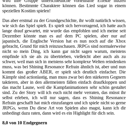
wird Ihre Gruppe unterschiedliche vorteilhafte Effekte nutzen
können. Bestimmte Charaktere können das Lied sogar in einem
speziellen Kostüm spielen!
Das aber erstmal zu der Grundgeschichte, ihr wollt natürlich wissen,
wie sich das Spiel spielt. Es spielt sich hervorragend, ich hatte auch
lange drauf gewartet, mir wurde das empfohlen und ich meine seit
Dezember könnte man es auf dem PC spielen, aber nur auf
japanisch, die Englische Version hat es nun noch auf die Xbox
gebracht, Grund für mich reinzuschauen. JRPGs sind normalerweise
nicht so mein Ding, ich kann gar nicht sagen warum, meistens
empfinde ich sie als zu übertrieben, vielleicht aber auch als zu
schwer, weil man sich in meistens sehr komplexe Welten reindenken
muss, was bei Shining Resonance Refrain ähnlich ist, aber und nun
kommt das großer ABER, er spielt sich deutlich einfacher. Die
Kämpfe sind actionlastig, man muss zwar bei den stärkeren Gegnern
taktieren, aber in den allermeisten fällen einfach draufkloppen und
das macht Laune, weil die Kampfanimationen sehr schön gestaltet
sind. Zu der Story will ich euch nicht mehr verraten, das müsst ihr
selbst erleben, ich will nur sagen, dass es Shining Resonance
Refrain geschafft hat mich einzufangen und ich spiele nicht so gerne
JRPGs, wenn Du diese Art von Spielen also magst, kann ich dir
unbedingt dazu raten, dann wird es ein Highlight für dich sein.
8,0 von 10 Endgegnern