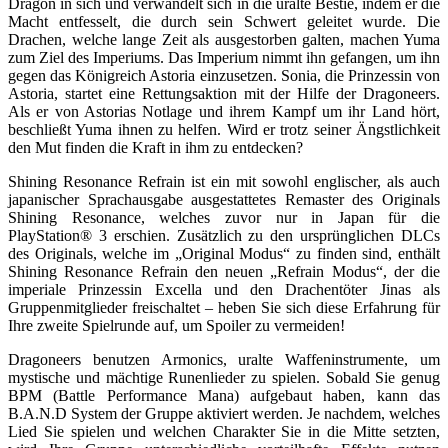
Dragon in sich und verwandelt sich in die uralte Bestie, indem er die
Macht entfesselt, die durch sein Schwert geleitet wurde. Die
Drachen, welche lange Zeit als ausgestorben galten, machen Yuma
zum Ziel des Imperiums. Das Imperium nimmt ihn gefangen, um ihn
gegen das Königreich Astoria einzusetzen. Sonia, die Prinzessin von
Astoria, startet eine Rettungsaktion mit der Hilfe der Dragoneers.
Als er von Astorias Notlage und ihrem Kampf um ihr Land hört,
beschließt Yuma ihnen zu helfen. Wird er trotz seiner Ängstlichkeit
den Mut finden die Kraft in ihm zu entdecken?
Shining Resonance Refrain ist ein mit sowohl englischer, als auch
japanischer Sprachausgabe ausgestattetes Remaster des Originals
Shining Resonance, welches zuvor nur in Japan für die
PlayStation® 3 erschien. Zusätzlich zu den ursprünglichen DLCs
des Originals, welche im „Original Modus“ zu finden sind, enthält
Shining Resonance Refrain den neuen „Refrain Modus“, der die
imperiale Prinzessin Excella und den Drachentöter Jinas als
Gruppenmitglieder freischaltet – heben Sie sich diese Erfahrung für
Ihre zweite Spielrunde auf, um Spoiler zu vermeiden!
Dragoneers benutzen Armonics, uralte Waffeninstrumente, um
mystische und mächtige Runenlieder zu spielen. Sobald Sie genug
BPM (Battle Performance Mana) aufgebaut haben, kann das
B.A.N.D System der Gruppe aktiviert werden. Je nachdem, welches
Lied Sie spielen und welchen Charakter Sie in die Mitte setzten,