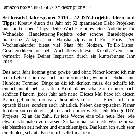
[amazon box=“386355874X“ description=““]
Sei kreativ! Jahresplaner 2019 – 52 DIY-Projekte, Ideen und
Tipps:
Kreativ durch das Jahr mit 52 spannenden Deko-Projekten
und praktischen Tipps. Jede Woche gibt es eine Anleitung für
Wohndeko, Handlettering-Projekte oder schöne Bastelobjekte,
praktische Alltags- und Haushaltstipps und Fun Facts. Der
Wochenkalender bietet viel Platz für Notizen, To-Do-Listen,
Geschenkideen und mehr. Auch die wichtigsten Kreativ-Events sind
vermerkt. Folge Deiner Inspiration durch ein kunterbuntes Jahr
2019!
Das neue Jahr kommt ganz gewiss und ohne Planer könnte ich mir
mein Leben schon gar nicht mehr vorstellen, wenn ich ehrlich bin.
Hunderte Termine, Dinge an die ich denken muss, das schaffe ich
einfach nicht mehr aus dem Kopf, daher schaue ich immer nach
schönen Planern, jedes Jahr aufs neue. Dieses Mal habe ich diesen
Planer gefunden, der ganz besonders schön ist. Eben nicht nur
optisch klasse, sondern auch inhaltlich. Neben den typischen Planer
Inhalten zum eintragen gibt es auch immer wieder jede Menge DIY
Projekte, 52 an der Zahl, für jede Woche eine tolle neue Idee, wie
etwa das bemalen von Tassen. So kann man sich jede Woche privat
ein bisschen zeit nehme und entschleunigen. Das kann ich euch sehr
empfehlen, schaut also einfach selbst mal rein.