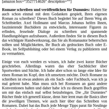
[amazon box=“3527714626″ description=““]
Romane schreiben und veröffentlichen für Dummies:
Haben Sie
auch schon einmal mit dem Gedanken gespielt, Ihren eigenen
Roman zu schreiben? Dieses Buch begleitet Sie auf Ihrem Weg als
Schriftsteller. Axel Hollmann und Marcus Johanus helfen Ihnen,
faszinierende Buchideen zu entwickeln, interessante Figuren zu
erfinden, fesselnde Dialoge zu schreiben und spannende
Handlungsbögen aufzubauen. Außerdem finden Sie in diesem Buch
das wichtigste Handwerkszeug, das Sie als Romanautor beherrschen
sollten und Möglichkeiten, Ihr Buch als gedrucktes Buch oder E-
Book, im Selfpublishing oder bei einem Verlag zu publizieren und
zu vermarkten.
Einige von euch werden es wissen, ich habe zwei kurze Bücher
geschrieben. Allerdings waren das eher Sachbücher über
Sportwetten und Süchte. Ich habe aber schon so lange eine Idee für
einen Roman im Kopf, den ich umsetzen möchte. Doch Romane zu
schreiben ist etwas anderes als ein Sach- oder Fachbuch, was ich ja
mal gelernt habe. Man muss sich bei Romanen an ganz andere
Konventionen halten und daher habe ich zu diesem Buch gegriffen
um mir das einfach mal selbst beizubringen. Die „für Dummies“
Bücher finde ich generell klasse, denn hier lernt man die Basics über
die jeweiligen Themen, wie auch hier über das Schreiben von
Romanen. Dabei hat das Buch jede Menge Tipps parat für Neulinge