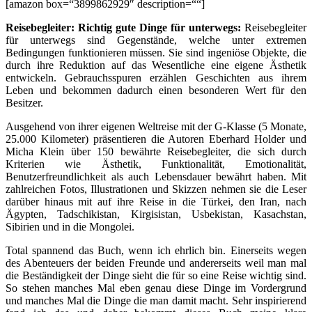
[amazon box=“3899862929″ description=““]
Reisebegleiter: Richtig gute Dinge für unterwegs:
Reisebegleiter
für unterwegs sind Gegenstände, welche unter extremen
Bedingungen funktionieren müssen. Sie sind ingeniöse Objekte, die
durch ihre Reduktion auf das Wesentliche eine eigene Ästhetik
entwickeln. Gebrauchsspuren erzählen Geschichten aus ihrem
Leben und bekommen dadurch einen besonderen Wert für den
Besitzer.
Ausgehend von ihrer eigenen Weltreise mit der G-Klasse (5 Monate,
25.000 Kilometer) präsentieren die Autoren Eberhard Holder und
Micha Klein über 150 bewährte Reisebegleiter, die sich durch
Kriterien wie Ästhetik, Funktionalität, Emotionalität,
Benutzerfreundlichkeit als auch Lebensdauer bewährt haben. Mit
zahlreichen Fotos, Illustrationen und Skizzen nehmen sie die Leser
darüber hinaus mit auf ihre Reise in die Türkei, den Iran, nach
Ägypten, Tadschikistan, Kirgisistan, Usbekistan, Kasachstan,
Sibirien und in die Mongolei.
Total spannend das Buch, wenn ich ehrlich bin. Einerseits wegen
des Abenteuers der beiden Freunde und andererseits weil man mal
die Beständigkeit der Dinge sieht die für so eine Reise wichtig sind.
So stehen manches Mal eben genau diese Dinge im Vordergrund
und manches Mal die Dinge die man damit macht. Sehr inspirierend