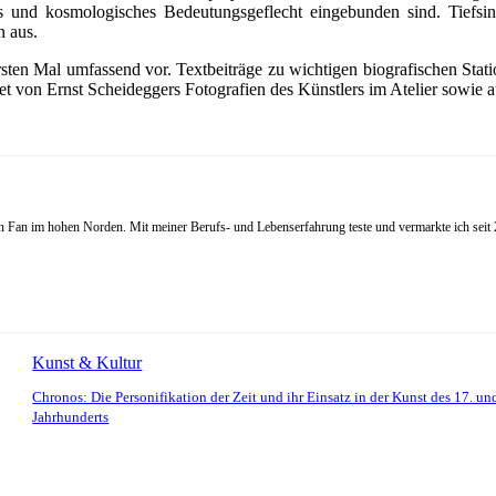
es und kosmologisches Bedeutungsgeflecht eingebunden sind. Tiefsinn
n aus.
ersten Mal umfassend vor. Textbeiträge zu wichtigen biografischen Sta
 von Ernst Scheideggers Fotografien des Künstlers im Atelier sowie 
Fan im hohen Norden. Mit meiner Berufs- und Lebenserfahrung teste und vermarkte ich seit 20
Kunst & Kultur
Chronos: Die Personifikation der Zeit und ihr Einsatz in der Kunst des 17. un
Jahrhunderts