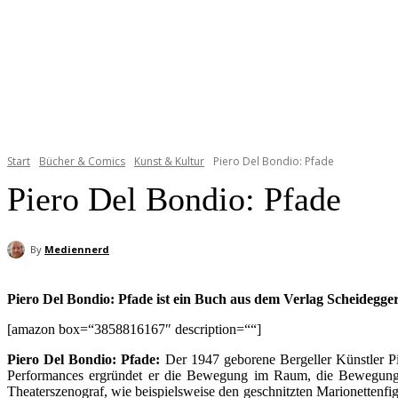
Start
Bücher & Comics
Kunst & Kultur
Piero Del Bondio: Pfade
Piero Del Bondio: Pfade
By
Mediennerd
Piero Del Bondio: Pfade ist ein Buch aus dem Verlag Scheidegge
[amazon box=“3858816167″ description=““]
Piero Del Bondio: Pfade:
Der 1947 geborene Bergeller Künstler P
Performances ergründet er die Bewegung im Raum, die Bewegung 
Theaterszenograf, wie beispielsweise den geschnitzten Marionettenf