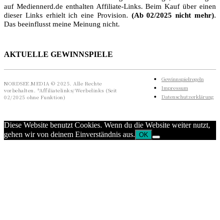
auf Mediennerd.de enthalten Affiliate-Links. Beim Kauf über einen
dieser Links erhielt ich eine Provision.
(Ab 02/2025 nicht mehr)
.
Das beeinflusst meine Meinung nicht.
AKTUELLE GEWINNSPIELE
Gewinnspielregeln
NORDSEE.MEDIA © 2025. Alle Rechte
Impressum
vorbehalten. *Affiliatelinks/Werbelinks (Seit
Datenschutzerklärung
02/2025 ohne Funktion)
Diese Website benutzt Cookies. Wenn du die Website weiter nutzt,
gehen wir von deinem Einverständnis aus.
OK