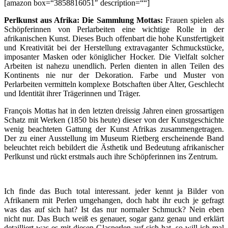
[amazon box=“3858816051″ description=““]
Perlkunst aus Afrika: Die Sammlung Mottas:
Frauen spielen als
Schöpferinnen von Perlarbeiten eine wichtige Rolle in der
afrikanischen Kunst. Dieses Buch offenbart die hohe Kunstfertigkeit
und Kreativität bei der Herstellung extravaganter Schmuckstücke,
imposanter Masken oder königlicher Hocker. Die Vielfalt solcher
Arbeiten ist nahezu unendlich. Perlen dienten in allen Teilen des
Kontinents nie nur der Dekoration. Farbe und Muster von
Perlarbeiten vermitteln komplexe Botschaften über Alter, Geschlecht
und Identität ihrer Trägerinnen und Träger.
François Mottas hat in den letzten dreissig Jahren einen grossartigen
Schatz mit Werken (1850 bis heute) dieser von der Kunstgeschichte
wenig beachteten Gattung der Kunst Afrikas zusammengetragen.
Der zu einer Ausstellung im Museum Rietberg erscheinende Band
beleuchtet reich bebildert die Ästhetik und Bedeutung afrikanischer
Perlkunst und rückt erstmals auch ihre Schöpferinnen ins Zentrum.
Ich finde das Buch total interessant. jeder kennt ja Bilder von
Afrikanern mit Perlen umgehangen, doch habt ihr euch je gefragt
was das auf sich hat? Ist das nur normaler Schmuck? Nein eben
nicht nur. Das Buch weiß es genauer, sogar ganz genau und erklärt
detailliert was es mit diesen Glasperlen auf sich hat, so will ich mal