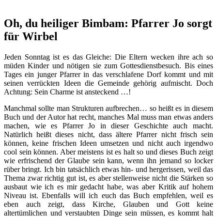
Oh, du heiliger Bimbam: Pfarrer Jo sorgt
für Wirbel
Jeden Sonntag ist es das Gleiche: Die Eltern wecken ihre ach so
müden Kinder und nötigen sie zum Gottesdienstbesuch. Bis eines
Tages ein junger Pfarrer in das verschlafene Dorf kommt und mit
seinen verrückten Ideen die Gemeinde gehörig aufmischt. Doch
Achtung: Sein Charme ist ansteckend …!
Manchmal sollte man Strukturen aufbrechen… so heißt es in diesem
Buch und der Autor hat recht, manches Mal muss man etwas anders
machen, wie es Pfarrer Jo in dieser Geschichte auch macht.
Natürlich heißt dieses nicht, dass ältere Pfarrer nicht frisch sein
können, keine frischen Ideen umsetzen und nicht auch irgendwo
cool sein können. Aber meistens ist es halt so und dieses Buch zeigt
wie erfrischend der Glaube sein kann, wenn ihn jemand so locker
rüber bringt. Ich bin tatsächlich etwas hin- und hergerissen, weil das
Thema zwar richtig gut ist, es aber stellenweise nicht die Stärken so
ausbaut wie ich es mir gedacht habe, was aber Kritik auf hohem
Niveau ist. Ebenfalls will ich euch das Buch empfehlen, weil es
eben auch zeigt, dass Kirche, Glauben und Gott keine
altertümlichen und verstaubten Dinge sein müssen, es kommt halt