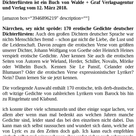
Dichterfürsten ist ein Buch von Walde + Graf Verlagsagentur
und Verlag vom 12. März 2018.
[amazon box=“3946896219″ description=““]
Närrchen, sey nicht spröde: 170 erotische Gedichte deutscher
Dichterfürsten:
Auch den großen Dichtern deutscher Sprache war
nichts Menschliches fremd – schon gar nicht die Liebe, die Lust und
die Leidenschaft. Davon zeugen die erotischen Verse vom größten
unserer Dichter, Johann Wolfgang von Goethe oder Heinrich Heines
verspielt erotische Gedichte. Aber kennen Sie auch die erotischen
Seiten von Autoren wie Wieland, Herder, Schiller, Novalis, Mörike
oder Wilhelm Busch. Kennen Sie Le Pansif, Celander oder
Blumauer? Oder die erotischen Verse expressionistischer Lyriker?
Nein? Dann lernen Sie sie jetzt kennen.
Die vorliegende Auswahl enthält 170 erotische, teils derb-drastische,
oft witzige Gedichte von zahlreichen Lyrikern vom Barock bis hin
zu Ringelmatz und Klabund.
ich konnte über viele schmunzeln und über einige sogar lachen, vor
allem aber wenn man mal bedenkt aus welchen Jahren manche
Gedichte sind, leider stand das bei den einzelnen nicht dabei. Das
kann man sich selbst raussuchen und wundert sich dann, welche art
von Lyric es zu den Zeiten doch gab. Ich kann euch empfehlen