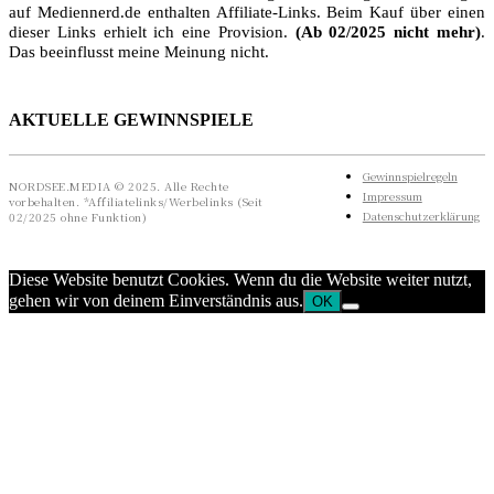
auf Mediennerd.de enthalten Affiliate-Links. Beim Kauf über einen
dieser Links erhielt ich eine Provision.
(Ab 02/2025 nicht mehr)
.
Das beeinflusst meine Meinung nicht.
AKTUELLE GEWINNSPIELE
Gewinnspielregeln
NORDSEE.MEDIA © 2025. Alle Rechte
Impressum
vorbehalten. *Affiliatelinks/Werbelinks (Seit
Datenschutzerklärung
02/2025 ohne Funktion)
Diese Website benutzt Cookies. Wenn du die Website weiter nutzt,
gehen wir von deinem Einverständnis aus.
OK