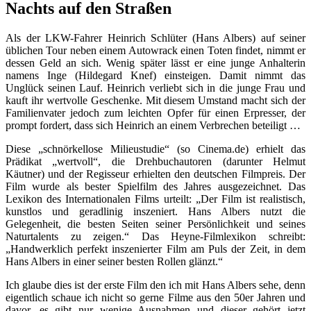
Nachts auf den Straßen
Als der LKW-Fahrer Heinrich Schlüter (Hans Albers) auf seiner
üblichen Tour neben einem Autowrack einen Toten findet, nimmt er
dessen Geld an sich. Wenig später lässt er eine junge Anhalterin
namens Inge (Hildegard Knef) einsteigen. Damit nimmt das
Unglück seinen Lauf. Heinrich verliebt sich in die junge Frau und
kauft ihr wertvolle Geschenke. Mit diesem Umstand macht sich der
Familienvater jedoch zum leichten Opfer für einen Erpresser, der
prompt fordert, dass sich Heinrich an einem Verbrechen beteiligt …
Diese „schnörkellose Milieustudie“ (so Cinema.de) erhielt das
Prädikat „wertvoll“, die Drehbuchautoren (darunter Helmut
Käutner) und der Regisseur erhielten den deutschen Filmpreis. Der
Film wurde als bester Spielfilm des Jahres ausgezeichnet. Das
Lexikon des Internationalen Films urteilt: „Der Film ist realistisch,
kunstlos und geradlinig inszeniert. Hans Albers nutzt die
Gelegenheit, die besten Seiten seiner Persönlichkeit und seines
Naturtalents zu zeigen.“ Das Heyne-Filmlexikon schreibt:
„Handwerklich perfekt inszenierter Film am Puls der Zeit, in dem
Hans Albers in einer seiner besten Rollen glänzt.“
Ich glaube dies ist der erste Film den ich mit Hans Albers sehe, denn
eigentlich schaue ich nicht so gerne Filme aus den 50er Jahren und
davor, es gibt nur wenige Ausnahmen und dieser gehört jetzt