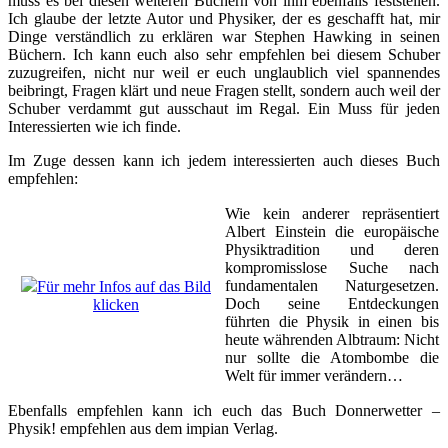
muss es bei diesen weiteren Büchern von ihm ebenfalls feststellen.
Ich glaube der letzte Autor und Physiker, der es geschafft hat, mir
Dinge verständlich zu erklären war Stephen Hawking in seinen
Büchern. Ich kann euch also sehr empfehlen bei diesem Schuber
zuzugreifen, nicht nur weil er euch unglaublich viel spannendes
beibringt, Fragen klärt und neue Fragen stellt, sondern auch weil der
Schuber verdammt gut ausschaut im Regal. Ein Muss für jeden
Interessierten wie ich finde.
Im Zuge dessen kann ich jedem interessierten auch dieses Buch
empfehlen:
Wie kein anderer repräsentiert
Albert Einstein die europäische
Physiktradition und deren
kompromisslose Suche nach
fundamentalen Naturgesetzen.
Für mehr Infos auf das Bild
Doch seine Entdeckungen
klicken
führten die Physik in einen bis
heute währenden Albtraum: Nicht
nur sollte die Atombombe die
Welt für immer verändern…
Ebenfalls empfehlen kann ich euch das Buch Donnerwetter –
Physik! empfehlen aus dem impian Verlag.