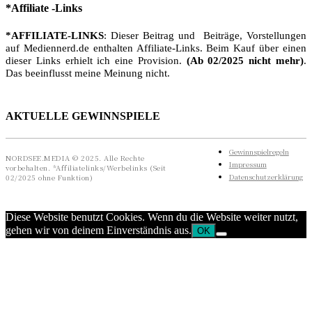
*Affiliate -Links
*AFFILIATE-LINKS
: Dieser Beitrag und Beiträge, Vorstellungen
auf Mediennerd.de enthalten Affiliate-Links. Beim Kauf über einen
dieser Links erhielt ich eine Provision.
(Ab 02/2025 nicht mehr)
.
Das beeinflusst meine Meinung nicht.
AKTUELLE GEWINNSPIELE
Gewinnspielregeln
NORDSEE.MEDIA © 2025. Alle Rechte
Impressum
vorbehalten. *Affiliatelinks/Werbelinks (Seit
Datenschutzerklärung
02/2025 ohne Funktion)
Diese Website benutzt Cookies. Wenn du die Website weiter nutzt,
gehen wir von deinem Einverständnis aus.
OK