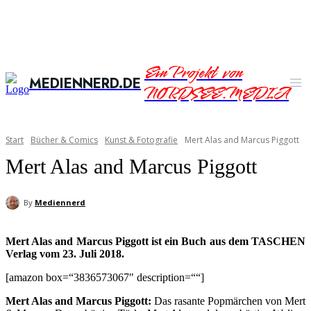
Ein Projekt von
MEDIENNERD.DE
NORDSEE.MEDIA
Start
Bücher & Comics
Kunst & Fotografie
Mert Alas and Marcus Piggott
Mert Alas and Marcus Piggott
By
Mediennerd
Mert Alas and Marcus Piggott ist ein Buch aus dem TASCHEN
Verlag vom 23. Juli 2018.
[amazon box=“3836573067″ description=““]
Mert Alas and Marcus Piggott:
Das rasante Popmärchen von Mert