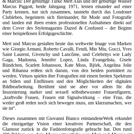
& Marcus: Der gebürtige Türke Mert Alas und der gebürtige Waliser
Marcus Piggott, beide Jahrgang 1971, lernen einander auf einer
Party kennen, tun sich zusammen, taumeln durch das Londoner
Clubleben, begeistern sich füreinander, für Mode und Fotografie
und landen mit ihren ersten professionellen Aufnahmen direkt auf
dem Cover des Stylemagazins Dazed & Confused – der Beginn
einer beispiellosen Erfolgsgeschichte.
Mert und Marcus gestalten heute das weltweite Image von Marken
wie Giorgio Armani, Roberto Cavalli, Fendi, Miu Miu, Gucci, Yves
Saint Laurent, Givenchy und Lancôme, und Celebritys wie Lady
Gaga, Madonna, Jennifer Lopez, Linda Evangelista, Gisele
Bündchen, Scarlett Johansson, Kate Moss, Björk, Angelina Jolie
und Rihanna reißen sich darum, von den beiden porträtiert zu
werden. Virtuos spielen ihre Fotografien mit einem breiten Spektrum
an Stilen und Einflüssen und den Möglichkeiten der digitalen
Bildbearbeitung. Berühmt sind sie aber vor allem für die
Inszenierung starker und sexuell selbstbewusster Frauenfiguren,
„kraftvolle Frauen, Frauen mit Signalwirkung – eine Frau, die
weder groß reden noch sich bewegen muss, um klarzumachen, wer
sie ist“.
Dieses zusammen mit Giovanni Bianco entstandeneWerk erkundet
die einzigartige Vision einer kreativen Partnerschaft, die den
Glamour zurück in die Fashionfotografie gebracht hat. Den rund