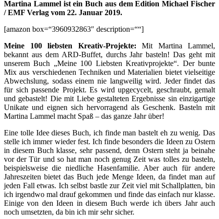
Martina Lammel ist ein Buch aus dem Edition Michael Fischer
/ EMF Verlag vom 22. Januar 2019.
[amazon box=“3960932863″ description=““]
Meine 100 liebsten Kreativ-Projekte:
Mit Martina Lammel,
bekannt aus dem ARD-Buffet, durchs Jahr basteln! Das geht mit
unserem Buch „Meine 100 Liebsten Kreativprojekte“. Der bunte
Mix aus verschiedenen Techniken und Materialien bietet vielseitige
Abwechslung, sodass einem nie langweilig wird. Jeder findet das
für sich passende Projekt. Es wird upgecycelt, geschraubt, gemalt
und gebastelt! Die mit Liebe gestalteten Ergebnisse sin einzigartige
Unikate und eignen sich hervorragend als Geschenk. Basteln mit
Martina Lammel macht Spaß – das ganze Jahr über!
Eine tolle Idee dieses Buch, ich finde man bastelt eh zu wenig. Das
stelle ich immer wieder fest. Ich finde besonders die Ideen zu Ostern
in diesem Buch klasse, sehr passend, denn Ostern steht ja beinahe
vor der Tür und so hat man noch genug Zeit was tolles zu basteln,
beispielsweise die niedliche Hasenfamilie. Aber auch für andere
Jahreszeiten bietet das Buch jede Menge Ideen, da findet man auf
jeden Fall etwas. Ich selbst bastle zur Zeit viel mit Schallplatten, bin
ich irgendwo mal drauf gekommen und finde das einfach nur klasse.
Einige von den Ideen in diesem Buch werde ich übers Jahr auch
noch umsetzten, da bin ich mir sehr sicher.