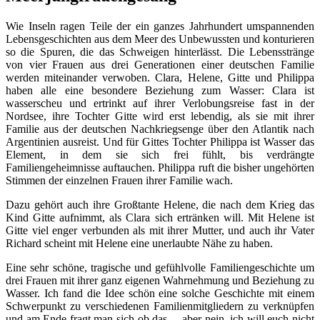
Wie Inseln ragen Teile der ein ganzes Jahrhundert umspannenden
Lebensgeschichten aus dem Meer des Unbewussten und konturieren
so die Spuren, die das Schweigen hinterlässt. Die Lebensstränge
von vier Frauen aus drei Generationen einer deutschen Familie
werden miteinander verwoben. Clara, Helene, Gitte und Philippa
haben alle eine besondere Beziehung zum Wasser: Clara ist
wasserscheu und ertrinkt auf ihrer Verlobungsreise fast in der
Nordsee, ihre Tochter Gitte wird erst lebendig, als sie mit ihrer
Familie aus der deutschen Nachkriegsenge über den Atlantik nach
Argentinien ausreist. Und für Gittes Tochter Philippa ist Wasser das
Element, in dem sie sich frei fühlt, bis verdrängte
Familiengeheimnisse auftauchen. Philippa ruft die bisher ungehörten
Stimmen der einzelnen Frauen ihrer Familie wach.
Dazu gehört auch ihre Großtante Helene, die nach dem Krieg das
Kind Gitte aufnimmt, als Clara sich ertränken will. Mit Helene ist
Gitte viel enger verbunden als mit ihrer Mutter, und auch ihr Vater
Richard scheint mit Helene eine unerlaubte Nähe zu haben.
Eine sehr schöne, tragische und gefühlvolle Familiengeschichte um
drei Frauen mit ihrer ganz eigenen Wahrnehmung und Beziehung zu
Wasser. Ich fand die Idee schön eine solche Geschichte mit einem
Schwerpunkt zu verschiedenen Familienmitgliedern zu verknüpfen
und am Ende fragt man sich ob das… aber nein, ich will euch nicht