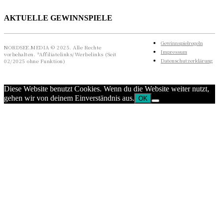
AKTUELLE GEWINNSPIELE
Gewinnspielregeln
NORDSEE.MEDIA © 2025. Alle Rechte
Impressum
vorbehalten. *Affiliatelinks/Werbelinks (Seit
Datenschutzerklärung
02/2025 ohne Funktion)
Diese Website benutzt Cookies. Wenn du die Website weiter nutzt,
gehen wir von deinem Einverständnis aus.
OK