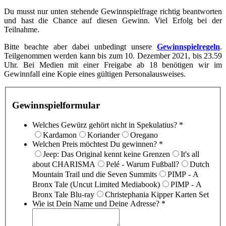
Du musst nur unten stehende Gewinnspielfrage richtig beantworten
und hast die Chance auf diesen Gewinn. Viel Erfolg bei der
Teilnahme.
Bitte beachte aber dabei unbedingt unsere
Gewinnspielregeln
.
Teilgenommen werden kann bis zum 10. Dezember 2021, bis 23.59
Uhr. Bei Medien mit einer Freigabe ab 18 benötigen wir im
Gewinnfall eine Kopie eines gültigen Personalausweises.
Gewinnspielformular
Welches Gewürz gehört nicht in Spekulatius?
*
Kardamon
Koriander
Oregano
Welchen Preis möchtest Du gewinnen?
*
Jeep: Das Original kennt keine Grenzen
It's all
about CHARISMA
Pelé - Warum Fußball?
Dutch
Mountain Trail und die Seven Summits
PIMP - A
Bronx Tale (Uncut Limited Mediabook)
PIMP - A
Bronx Tale Blu-ray
Christephania Kipper Karten Set
Wie ist Dein Name und Deine Adresse?
*