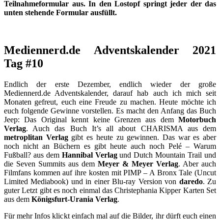
Teilnahmeformular aus. In den Lostopf springt jeder der das
unten stehende Formular ausfüllt.
Mediennerd.de Adventskalender 2021
Tag #10
Endlich der erste Dezember, endlich wieder der große
Mediennerd.de Adventskalender, darauf hab auch ich mich seit
Monaten gefreut, euch eine Freude zu machen. Heute möchte ich
euch folgende Gewinne vorstellen. Es macht den Anfang das Buch
Jeep: Das Original kennt keine Grenzen aus dem
Motorbuch
Verlag
. Auch das Buch It’s all about CHARISMA aus dem
metroplitan Verlag
gibt es heute zu gewinnen. Das war es aber
noch nicht an Büchern es gibt heute auch noch Pelé – Warum
Fußball? aus dem
Hannibal Verlag
und Dutch Mountain Trail und
die Seven Summits aus dem
Meyer & Meyer Verlag
. Aber auch
Filmfans kommen auf ihre kosten mit PIMP – A Bronx Tale (Uncut
Limited Mediabook) und in einer Blu-ray Version von
daredo
. Zu
guter Letzt gibt es noch einmal das Christephania Kipper Karten Set
aus dem
Königsfurt-Urania Verlag
.
Für mehr Infos klickt einfach mal auf die Bilder, ihr dürft euch einen