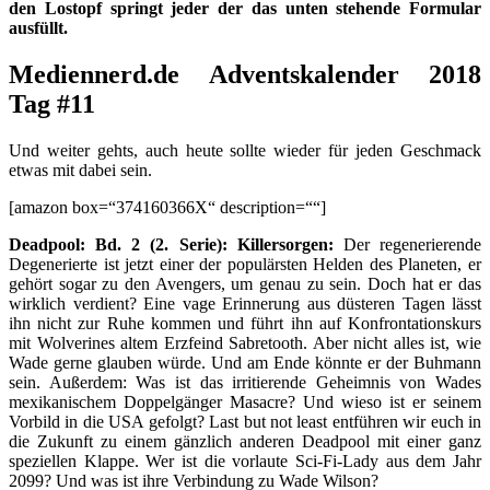
den Lostopf springt jeder der das unten stehende Formular
ausfüllt.
Mediennerd.de Adventskalender 2018
Tag #11
Und weiter gehts, auch heute sollte wieder für jeden Geschmack
etwas mit dabei sein.
[amazon box=“374160366X“ description=““]
Deadpool: Bd. 2 (2. Serie): Killersorgen:
Der regenerierende
Degenerierte ist jetzt einer der populärsten Helden des Planeten, er
gehört sogar zu den Avengers, um genau zu sein. Doch hat er das
wirklich verdient? Eine vage Erinnerung aus düsteren Tagen lässt
ihn nicht zur Ruhe kommen und führt ihn auf Konfrontationskurs
mit Wolverines altem Erzfeind Sabretooth. Aber nicht alles ist, wie
Wade gerne glauben würde. Und am Ende könnte er der Buhmann
sein. Außerdem: Was ist das irritierende Geheimnis von Wades
mexikanischem Doppelgänger Masacre? Und wieso ist er seinem
Vorbild in die USA gefolgt? Last but not least entführen wir euch in
die Zukunft zu einem gänzlich anderen Deadpool mit einer ganz
speziellen Klappe. Wer ist die vorlaute Sci-Fi-Lady aus dem Jahr
2099? Und was ist ihre Verbindung zu Wade Wilson?