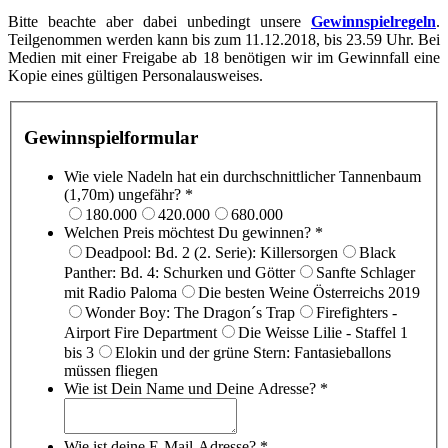
Bitte beachte aber dabei unbedingt unsere
Gewinnspielregeln
.
Teilgenommen werden kann bis zum 11.12.2018, bis 23.59 Uhr. Bei
Medien mit einer Freigabe ab 18 benötigen wir im Gewinnfall eine
Kopie eines gültigen Personalausweises.
Gewinnspielformular
Wie viele Nadeln hat ein durchschnittlicher Tannenbaum
(1,70m) ungefähr?
*
180.000
420.000
680.000
Welchen Preis möchtest Du gewinnen?
*
Deadpool: Bd. 2 (2. Serie): Killersorgen
Black
Panther: Bd. 4: Schurken und Götter
Sanfte Schlager
mit Radio Paloma
Die besten Weine Österreichs 2019
Wonder Boy: The Dragon´s Trap
Firefighters -
Airport Fire Department
Die Weisse Lilie - Staffel 1
bis 3
Elokin und der grüne Stern: Fantasieballons
müssen fliegen
Wie ist Dein Name und Deine Adresse?
*
Wie ist deine E-Mail-Adresse?
*