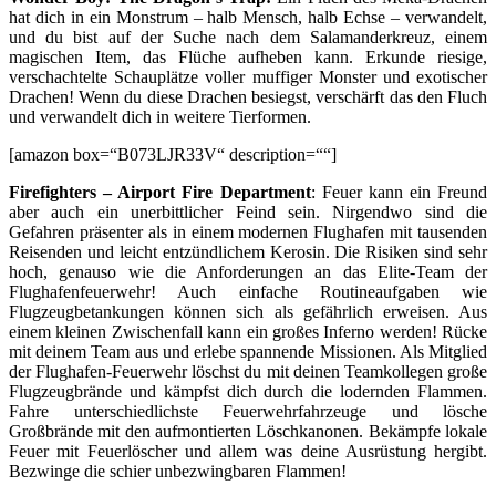
hat dich in ein Monstrum – halb Mensch, halb Echse – verwandelt,
und du bist auf der Suche nach dem Salamanderkreuz, einem
magischen Item, das Flüche aufheben kann. Erkunde riesige,
verschachtelte Schauplätze voller muffiger Monster und exotischer
Drachen! Wenn du diese Drachen besiegst, verschärft das den Fluch
und verwandelt dich in weitere Tierformen.
[amazon box=“B073LJR33V“ description=““]
Firefighters – Airport Fire Department
: Feuer kann ein Freund
aber auch ein unerbittlicher Feind sein. Nirgendwo sind die
Gefahren präsenter als in einem modernen Flughafen mit tausenden
Reisenden und leicht entzündlichem Kerosin. Die Risiken sind sehr
hoch, genauso wie die Anforderungen an das Elite-Team der
Flughafenfeuerwehr! Auch einfache Routineaufgaben wie
Flugzeugbetankungen können sich als gefährlich erweisen. Aus
einem kleinen Zwischenfall kann ein großes Inferno werden! Rücke
mit deinem Team aus und erlebe spannende Missionen. Als Mitglied
der Flughafen-Feuerwehr löschst du mit deinen Teamkollegen große
Flugzeugbrände und kämpfst dich durch die lodernden Flammen.
Fahre unterschiedlichste Feuerwehrfahrzeuge und lösche
Großbrände mit den aufmontierten Löschkanonen. Bekämpfe lokale
Feuer mit Feuerlöscher und allem was deine Ausrüstung hergibt.
Bezwinge die schier unbezwingbaren Flammen!