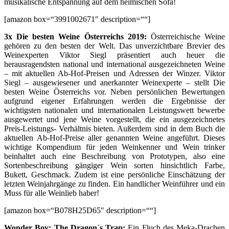
musikalische Entspannung auf dem heimischen Sofa!
[amazon box=“3991002671″ description=““]
3x Die besten Weine Österreichs 2019:
Österreichische Weine
gehören zu den besten der Welt. Das unverzichtbare Brevier des
Weinexperten Viktor Siegl präsentiert auch heuer die
herausragendsten national und international ausgezeichneten Weine
– mit aktuellen Ab-Hof-Preisen und Adressen der Winzer. Viktor
Siegl – ausgewiesener und anerkannter Weinexperte – stellt Die
besten Weine Österreichs vor. Neben persönlichen Bewertungen
aufgrund eigener Erfahrungen werden die Ergebnisse der
wichtigsten nationalen und internationalen Leistungswett bewerbe
ausgewertet und jene Weine vorgestellt, die ein ausgezeichnetes
Preis-Leistungs- Verhältnis bieten. Außerdem sind in dem Buch die
aktuellen Ab-Hof-Preise aller genannten Weine angeführt. Dieses
wichtige Kompendium für jeden Weinkenner und Wein trinker
beinhaltet auch eine Beschreibung von Prototypen, also eine
Sortenbeschreibung gängiger Wein sorten hinsichtlich Farbe,
Bukett, Geschmack. Zudem ist eine persönliche Einschätzung der
letzten Weinjahrgänge zu finden. Ein handlicher Weinführer und ein
Muss für alle Weinlieb haber!
[amazon box=“B078H25D65″ description=““]
Wonder Boy: The Dragon´s Trap:
Ein Fluch des Meka-Drachen