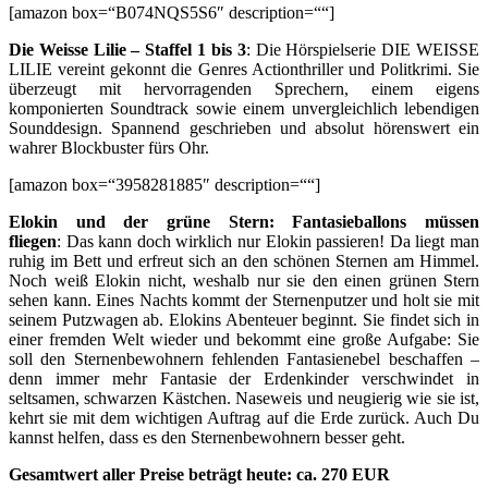
[amazon box=“B074NQS5S6″ description=““]
Die Weisse Lilie – Staffel 1 bis 3
: Die Hörspielserie DIE WEISSE
LILIE vereint gekonnt die Genres Actionthriller und Politkrimi. Sie
überzeugt mit hervorragenden Sprechern, einem eigens
komponierten Soundtrack sowie einem unvergleichlich lebendigen
Sounddesign. Spannend geschrieben und absolut hörenswert ein
wahrer Blockbuster fürs Ohr.
[amazon box=“3958281885″ description=““]
Elokin und der grüne Stern: Fantasieballons müssen
fliegen
: Das kann doch wirklich nur Elokin passieren! Da liegt man
ruhig im Bett und erfreut sich an den schönen Sternen am Himmel.
Noch weiß Elokin nicht, weshalb nur sie den einen grünen Stern
sehen kann. Eines Nachts kommt der Sternenputzer und holt sie mit
seinem Putzwagen ab. Elokins Abenteuer beginnt. Sie findet sich in
einer fremden Welt wieder und bekommt eine große Aufgabe: Sie
soll den Sternenbewohnern fehlenden Fantasienebel beschaffen –
denn immer mehr Fantasie der Erdenkinder verschwindet in
seltsamen, schwarzen Kästchen. Naseweis und neugierig wie sie ist,
kehrt sie mit dem wichtigen Auftrag auf die Erde zurück. Auch Du
kannst helfen, dass es den Sternenbewohnern besser geht.
Gesamtwert aller Preise beträgt heute:
ca. 270 EUR