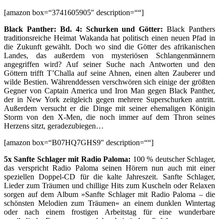
[amazon box=“3741605905″ description=““]
Black Panther: Bd. 4: Schurken und Götter:
Black Panthers
traditionsreiche Heimat Wakanda hat politisch einen neuen Pfad in
die Zukunft gewählt. Doch wo sind die Götter des afrikanischen
Landes, das außerdem von mysteriösen Schlangenmännern
angegriffen wird? Auf seiner Suche nach Antworten und den
Göttern trifft T’Challa auf seine Ahnen, einen alten Zauberer und
wilde Bestien. Währenddessen verschwören sich einige der größten
Gegner von Captain America und Iron Man gegen Black Panther,
der in New York zeitgleich gegen mehrere Superschurken antritt.
Außerdem versucht er die Dinge mit seiner ehemaligen Königin
Storm von den X-Men, die noch immer auf dem Thron seines
Herzens sitzt, geradezubiegen…
[amazon box=“B07HQ7GHS9″ description=““]
5x Sanfte Schlager mit Radio Paloma:
100 % deutscher Schlager,
das verspricht Radio Paloma seinen Hörern nun auch mit einer
speziellen Doppel-CD für die kalte Jahreszeit. Sanfte Schlager,
Lieder zum Träumen und chillige Hits zum Kuscheln oder Relaxen
sorgen auf dem Album »Sanfte Schlager mit Radio Paloma – die
schönsten Melodien zum Träumen« an einem dunklen Wintertag
oder nach einem frostigen Arbeitstag für eine wunderbare