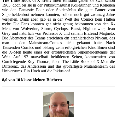
The Little Book of X-Men:
Ihren Einstand gaben sie zwar schon
1963, doch bis sie in der Publikumsgunst Kolleginnen und Kollegen
wie den Fantastic Four oder Spider-Man die gute Butter vom
Superheldenbrot nehmen konnten, sollten noch gut zwanzig Jahre
vergehen. Dann aber gab es in der Welt der Comics kein Halten
mehr: Die Fans konnten gar nicht genug bekommen von den X-
Men, von Wolverine, Storm, Cyclops, Beast, Nightcrawler, Jean
Grey und natürlich von Professor X und seinem Erzfeind Magneto.
Die Abenteuer des Teams erreichten ein erzählerisches Niveau, das
man in den Mainstream-Comics nicht gekannt hatte. Nach
Tausenden Comics und bislang zehn erfolgreichen Kinofilmen sind
die X-Men heute eines der erfolgreichsten Superheldenteams der
Welt. Auf 192 marvelhaft bebilderten Seiten, kommentiert von
Comiclegende Roy Thomas, feiert The Little Book of X-Men die
Differenz, das Anderssein und das großartigste Mutantenteam des
Universums. Ein Hoch auf die Inklusion!
8,0 von 10 klasse kleinen Büchern