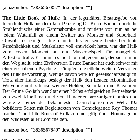
[amazon box=“3836567857″ description=““]
The Little Book of Hulk:
In der legendären Erstausgabe von
Incredible Hulk aus dem Jahr 1962 ging Dr. Bruce Banner durch die
Strahlendusche einer Gammabombe und mutierte von nun an bei
jedem Wutanfall zu einem Zwitter aus Monster und Superheld.
Obwohl es einige Jahre dauerte bis er seine heute berühmte
Persönlichkeit und Muskulatur voll entwickelt hatte, war der Hulk
vom ersten Moment an ein Musterbeispiel für mangelnde
Affektkontrolle. Er nimmt es nicht nur mit jedem auf, der sich ihm in
den Weg stellt, seine Zivilversion Bruce Banner hat auch schwer mit
einer gespaltenen Psyche zu kämpfen, die etliche weitere Versionen
des Hulk hervorbringt, wenige davon wirklich gesellschaftstauglich.
Trotz aller Handicaps besiegt der Hulk den Leader, Abomination,
Wolverine und zahllose weitere Helden, Schurken und Kreaturen.
Der Grüne Goliath war Star einer höchst erfolgreichen Fernsehserie,
von zwei Kinofilmen und von Hunderten großartiger Comics und
wurde zu einer der bekanntesten Comicfiguren der Welt. 192
bebilderte Seiten mit Begleittexten von Comiclegende Roy Thomas
machen The Little Book of Hulk zu einer giftgrünen Hommage an
den wildesten aller Comichelden.
[amazon box=“3836567849″ description=““]