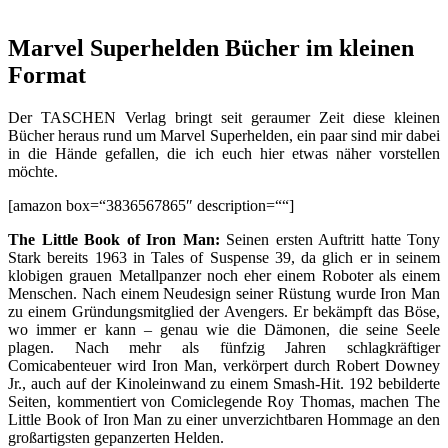
Marvel Superhelden Bücher im kleinen
Format
Der TASCHEN Verlag bringt seit geraumer Zeit diese kleinen
Bücher heraus rund um Marvel Superhelden, ein paar sind mir dabei
in die Hände gefallen, die ich euch hier etwas näher vorstellen
möchte.
[amazon box=“3836567865″ description=““]
The Little Book of Iron Man:
Seinen ersten Auftritt hatte Tony
Stark bereits 1963 in Tales of Suspense 39, da glich er in seinem
klobigen grauen Metallpanzer noch eher einem Roboter als einem
Menschen. Nach einem Neudesign seiner Rüstung wurde Iron Man
zu einem Gründungsmitglied der Avengers. Er bekämpft das Böse,
wo immer er kann ‒ genau wie die Dämonen, die seine Seele
plagen. Nach mehr als fünfzig Jahren schlagkräftiger
Comicabenteuer wird Iron Man, verkörpert durch Robert Downey
Jr., auch auf der Kinoleinwand zu einem Smash-Hit. 192 bebilderte
Seiten, kommentiert von Comiclegende Roy Thomas, machen The
Little Book of Iron Man zu einer unverzichtbaren Hommage an den
großartigsten gepanzerten Helden.