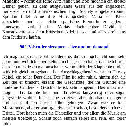
Madame – Nicht die feine Art:
Anne und Bob möchten ein großes
Dinner geben, zu dem ausgewählte Gäste aus der englischen,
französischen und amerikanischen High Society eingeladen sind.
Spontan bittet Anne ihre Hausangestellte Maria ein Kleid
anzuziehen und als reiche spanische Freundin zu agieren.
Unerwartet verliebt sich Marias Tischnachbar David, ein
Kunstexperte aus dem britischen Adel, in sie und alles droht aus
dem Ruder zu laufen.
90 TV-Sender streamen – live und on demand
Ich mag französische Filme oder die, die so angehaucht sind sehr
gerne und weil ich lange keinen mehr gesehen hatte, dachte ich mir,
dass ich mir diesen mal anschaue, wenn mich der Klappentext nicht
wirklich gleich umgehauen hat. Ausschlaggebend war auch Harvey
Keitel, ein toller Darsteller. Der Film ist sehr ruhig, nimmt sich die
Zeit die er braucht, erzählt die Geschichte, die im Grunde eine
moderne Cinderella Geschichte ist, sehr langsam. Das muss man
mögen, das könnte hier und da etwas langwierig oder sogar
langweilig wirken. Ich schaue so etwas aber durchaus mal gerne
und so fand ich diesen Film gelungen. Zwar war er kein
Meisterwerk, aber er war irgendwie sehr schön, besonders im letzten
Drittel. Dort haben mich die Darsteller und vor allem die Musik am
meisten überzeugt. Schaut doch einfach selbst mal rein, ein toller
Film.