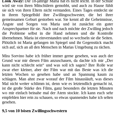
Look Away:
Die 18-jährige Maria hat es nicht leicht. In der Schule
wird sie von ihren Mitschülern gemobbt, und auch zu Hause fühlt
sie sich von ihren Eltern nicht verstanden. Eines Tages entdeckt sie
in ihrem Spiegelbild ihre Zwillingsschwester, die bei ihrer
gemeinsamen Geburt gestorben war. Sie kennt all die Geheimnisse,
Ängste und Sorgen von Maria und ist zunächst ein guter
Ansprechpartner für sie. Nach und nach möchte der Zwilling jedoch
die Probleme selbst in die Hand nehmen und die Kontrolle
übernehmen. Maria ist einverstanden und so wechseln sie die Seiten.
Plötzlich ist Maria gefangen im Spiegel und ihr Gegenstück macht
sich auf, sich an all den Menschen in Marias Umgebung zu rächen.
Mira Sorvino habe ich früher immer gerne gesehen, was auch der
Grund war mir diesen Film anzuschauen, da dachte ich mir „Der
kann nicht schlecht sein“ und was soll ich sagen? Ihre Rolle war
zwar eher kleiner, aber der Film war mit das Beste was ich die
letzten Wochen so gesehen habe und an Spannung kaum zu
schlagen. Man ahnt zwar worauf der Film hinausläuft, was dieses
Mal nicht weiter schlimm ist, denn wie es letztendlich gemacht ist,
ist die große Stärke des Films, ganz besonders die letzten Minuten
wo mir einfach beinahe mal der Atem stockte. Ich kann euch sehr
empfehlen hier rein zu schauen, so etwas spannendes habe ich selten
gesehen.
9,5 von 10 bösen Zwillingsschwestern