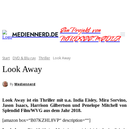
Ein Projekt von
MEDIENNERD.DE
NORDSEE.MEDIA
Start
DVD & Blu-ray
Thriller
Look Away
Look Away
By
Mediennerd
Look Away ist ein Thriller mit u.a. India Eisley, Mira Sorvino,
Jason Isaacs, Harrison Gilbertson und Penelope Mitchell von
Splendid Film/WVG aus dem Jahr 2018.
[amazon box=“B07KZHL8VP“ description=““]