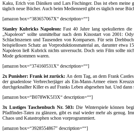
Kaku, Erich von Däniken und Lars Fischinger. Das ist eben meine gr
täglich neue Bücher. Auch beim Mediennerd gibt es täglich neue Büc
[amazon box=“383657067X“ description=““]
Stanley Kubricks Napoleon:
Fast 40 Jahre lang spekulierten di
„Napoleon“ sollte unmittelbar nach dem Kinostart von 2001: Odys
Schlachtszenen und Tausenden von Komparsen. Für sein Drehbuch r
beispiellosen Schatz an Vorproduktionsmaterial an, darunter etwa
Napoleon ließ Kubrick nichts unversucht. Doch sein Film sollte nic
Mode gekommen waren.
[amazon box=“374160531X“ description=““]
2x Punisher: Frank ist zurück:
An dem Tag, an dem Frank Castles Fa
der gnadenlose Verbrecherjäger als Ein-Mann-Armee einen Kreuzzu
durchgeknallter Killer es auf Franks Leben abgesehen hat. Und dann 
[amazon box=“B078WK5J3X“ description=““]
3x Lustiges Taschenbuch Nr. 503:
Die Winterspiele können beg
Pfadfinder-Taten zu glänzen, gibt es mal wieder mehr als genug. Im
Chaos und Katastrophen schon vorprogrammiert.
[amazon box=“3928554867″ description=““]