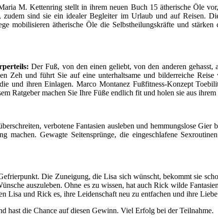
Maria M. Kettenring stellt in ihrem neuen Buch 15 ätherische Öle vor
 zudem sind sie ein idealer Begleiter im Urlaub und auf Reisen. Die
ege mobilisieren ätherische Öle die Selbstheilungskräfte und stärke
perteils:
Der Fuß, von den einen geliebt, von den anderen gehasst, ab
en Zeh und führt Sie auf eine unterhaltsame und bilderreiche Reis
e und ihren Einlagen. Marco Montanez Fußfitness-Konzept Toebility
em Ratgeber machen Sie Ihre Füße endlich fit und holen sie aus ihrem 
 überschreiten, verbotene Fantasien ausleben und hemmungslose Gier 
ung machen. Gewagte Seitensprünge, die eingeschlafene Sexroutinen
frierpunkt. Die Zuneigung, die Lisa sich wünscht, bekommt sie schon 
Wünsche auszuleben. Ohne es zu wissen, hat auch Rick wilde Fantasien 
en Lisa und Rick es, ihre Leidenschaft neu zu entfachen und ihre Liebe
d hast die Chance auf diesen Gewinn. Viel Erfolg bei der Teilnahme.