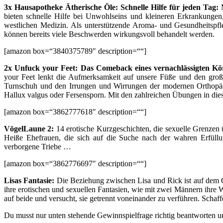
3x Hausapotheke Ätherische Öle: Schnelle Hilfe für jeden Tag:
bieten schnelle Hilfe bei Unwohlseins und kleineren Erkrankungen,
westlichen Medizin. Als unterstützende Aroma- und Gesundheitspfl
können bereits viele Beschwerden wirkungsvoll behandelt werden.
[amazon box=“3840375789″ description=““]
2x Unfuck your Feet: Das Comeback eines vernachlässigten Kör
your Feet lenkt die Aufmerksamkeit auf unsere Füße und den groß
Turnschuh und den Irrungen und Wirrungen der modernen Orthopädi
Hallux valgus oder Fersensporn. Mit den zahlreichen Übungen in dies
[amazon box=“3862777618″ description=““]
VögelLaune 2:
14 erotische Kurzgeschichten, die sexuelle Grenzen
Heiße Ehefrauen, die sich auf die Suche nach der wahren Erfüll
verborgene Triebe …
[amazon box=“3862776697″ description=““]
Lisas Fantasie:
Die Beziehung zwischen Lisa und Rick ist auf dem Ge
ihre erotischen und sexuellen Fantasien, wie mit zwei Männern ihre 
auf beide und versucht, sie getrennt voneinander zu verführen. Schaff
Du musst nur unten stehende Gewinnspielfrage richtig beantworten un