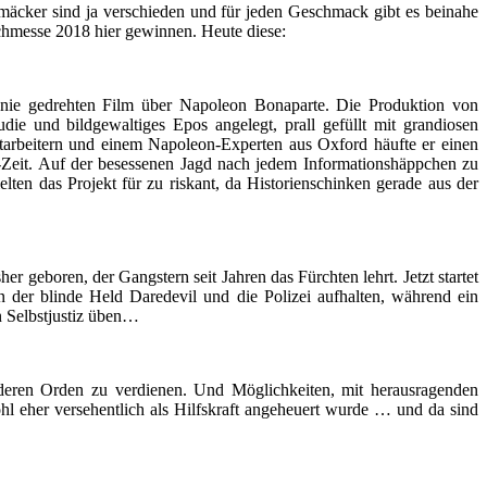
hmäcker sind ja verschieden und für jeden Geschmack gibt es beinahe
chmesse 2018 hier gewinnen. Heute diese:
, nie gedrehten Film über Napoleon Bonaparte. Die Produktion von
e und bildgewaltiges Epos angelegt, prall gefüllt mit grandiosen
arbeitern und einem Napoleon-Experten aus Oxford häufte er einen
-Zeit. Auf der besessenen Jagd nach jedem Informationshäppchen zu
ten das Projekt für zu riskant, da Historienschinken gerade aus der
 geboren, der Gangstern seit Jahren das Fürchten lehrt. Jetzt startet
der blinde Held Daredevil und die Polizei aufhalten, während ein
n Selbstjustiz üben…
nderen Orden zu verdienen. Und Möglichkeiten, mit herausragenden
hl eher versehentlich als Hilfskraft angeheuert wurde … und da sind