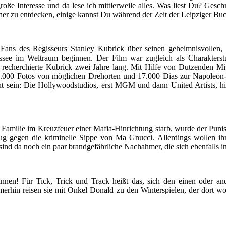
oße Interesse und da lese ich mittlerweile alles. Was liest Du? Gesc
her zu entdecken, einige kannst Du während der Zeit der Leipziger Bu
e Fans des Regisseurs Stanley Kubrick über seinen geheimnisvollen
see im Weltraum beginnen. Der Film war zugleich als Charakterstudi
echerchierte Kubrick zwei Jahre lang. Mit Hilfe von Dutzenden Mit
 15.000 Fotos von möglichen Drehorten und 17.000 Dias zur Napoleon
ht sein: Die Hollywoodstudios, erst MGM und dann United Artists, hiel
milie im Kreuzfeuer einer Mafia-Hinrichtung starb, wurde der Punisher
g gegen die kriminelle Sippe von Ma Gnucci. Allerdings wollen ihn 
sind da noch ein paar brandgefährliche Nachahmer, die sich ebenfalls i
innen! Für Tick, Trick und Track heißt das, sich den einen oder a
merhin reisen sie mit Onkel Donald zu den Winterspielen, der dort wo