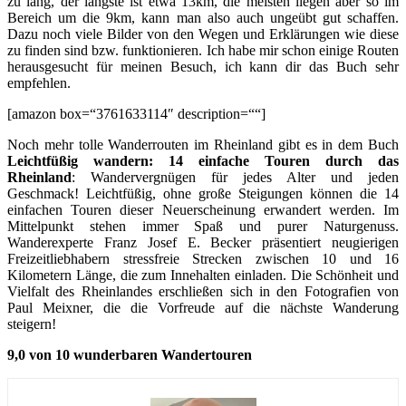
zu lang, der längste ist etwa 13km, die meisten liegen aber so im
Bereich um die 9km, kann man also auch ungeübt gut schaffen.
Dazu noch viele Bilder von den Wegen und Erklärungen wie diese
zu finden sind bzw. funktionieren. Ich habe mir schon einige Routen
herausgesucht für meinen Besuch, ich kann dir das Buch sehr
empfehlen.
[amazon box=“3761633114″ description=““]
Noch mehr tolle Wanderrouten im Rheinland gibt es in dem Buch
Leichtfüßig wandern: 14 einfache Touren durch das
Rheinland
: Wandervergnügen für jedes Alter und jeden
Geschmack! Leichtfüßig, ohne große Steigungen können die 14
einfachen Touren dieser Neuerscheinung erwandert werden. Im
Mittelpunkt stehen immer Spaß und purer Naturgenuss.
Wanderexperte Franz Josef E. Becker präsentiert neugierigen
Freizeitliebhabern stressfreie Strecken zwischen 10 und 16
Kilometern Länge, die zum Innehalten einladen. Die Schönheit und
Vielfalt des Rheinlandes erschließen sich in den Fotografien von
Paul Meixner, die die Vorfreude auf die nächste Wanderung
steigern!
9,0 von 10 wunderbaren Wandertouren