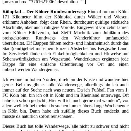
[amazon box=“3761621906″ description=““]
Kölnpfad – Der Kölner Rundwanderweg:
Einmal rum um Köln:
171 Kilometer führt der Kölnpfad durch Wälder und Wiesen,
erklimmt Anhöhen, folgt dem Rhein, durchquert quirlige städtische
Abschnitte, aber auch ruhigere Vororte. Eingeweiht vor zehn Jahren
vom Kölner Eifelverein, hat Steffi Machnik zum Jubiläum des
preisgekrönten Rundwegs den Wanderführer umfangreich
überarbeitet. Elf Etappen führen rechts- und linksrheinisch durch das
Stadt(rand)gebiet mit einem kurzen Abstecher ins Bergische Land.
Im Serviceteil finden sich Einkehrmöglichkeiten und Hinweise auf
Sehenswürdigkeiten am Wegesrand. Wanderkarten ergänzen jede
Etappe für eine einfache Orientierung vor Ort und einen
unbeschwerten Wandergenuss.
Ich wohne im hohen Norden, direkt an der Küste und wandere hier
gerne. Bei uns gibt es tolle Wanderwege, allerdings bin ich auch
immer auf der Suche nach was neuem. Da ich Fußball Fan vom 1.
FC Köln bin, bin ich oft in Köln und im Rheinland unterwegs. Oft
habe ich schon gedacht „Hier will ich auch gerne mal wandern“, vor
allem weil ich bei meinen besuchen immer übers lange Wochenende
in Köln bin. Dann habe ich zufällig dieses Buch entdeckt und
musste da natürlich sofort reinschauen.
Dieses Buch hat tolle Wanderwege, alle nicht zu schwer und nicht