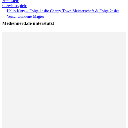
Beendete
Gewinnspiele
Hello Kitty – Folge 1: die Cherry Town Meisterschaft & Folge 2: der
Verschwundene Magier
Mediennerd.de unterstützt