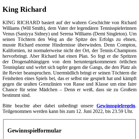
King Richard
KING RICHARD basiert auf der wahren Geschichte von Richard
Williams (Will Smith), dem Vater der legendären Tennisspielerinnen
Venus (Saniyya Sidney) und Serena Williams (Demi Singleton). Um
seinen Töchtern den Weg an die Spitze des Erfolgs zu ebnen,
musste Richard enorme Hindernisse überwinden. Denn Compton,
Kalifornien, ist normalerweise nicht der Ort, der Tennis-Champions
hervorbringt. Aber Richard hat einen Plan. So fegt er die Spritzen
der Drogenabhängigen von dem heruntergekommenen örtlichen
Tennisplatz und wehrt sich tapfer gegen die Gangs, die den Platz als
ihr Revier beanspruchen. Unermüdlich bringt er seinen Töchtern die
Feinheiten eines Spiels bei, das er selbst nie gespielt hat und kämpft
gegen die uralten Grenzlinien von Rasse und Klasse um eine faire
Chance für seine Mädchen – Denn er weiß, dass sie zu Großem
bestimmt sind.
Bitte beachte aber dabei unbedingt unsere
Gewinnspielregeln
.
Teilgenommen werden kann bis zum 12. Juni 2022, bis 23.59 Uhr.
Gewinnspielformular