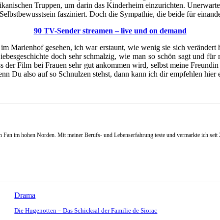
merikanischen Truppen, um darin das Kinderheim einzurichten. Unerwart
s Selbstbewusstsein fasziniert. Doch die Sympathie, die beide für einan
90 TV-Sender streamen – live und on demand
 im Marienhof gesehen, ich war erstaunt, wie wenig sie sich verändert h
e Liebesgeschichte doch sehr schmalzig, wie man so schön sagt und für
ss der Film bei Frauen sehr gut ankommen wird, selbst meine Freundin 
enn Du also auf so Schnulzen stehst, dann kann ich dir empfehlen hier
Fan im hohen Norden. Mit meiner Berufs- und Lebenserfahrung teste und vermarkte ich seit 20
Drama
Die Hugenotten – Das Schicksal der Familie de Siorac