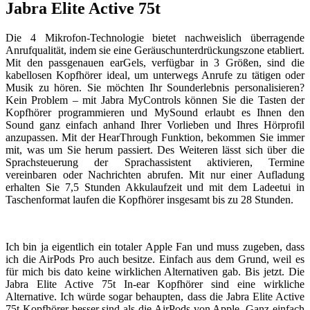
Jabra Elite Active 75t
Die 4 Mikrofon-Technologie bietet nachweislich überragende
Anrufqualität, indem sie eine Geräuschunterdrückungszone etabliert.
Mit den passgenauen earGels, verfügbar in 3 Größen, sind die
kabellosen Kopfhörer ideal, um unterwegs Anrufe zu tätigen oder
Musik zu hören. Sie möchten Ihr Sounderlebnis personalisieren?
Kein Problem – mit Jabra MyControls können Sie die Tasten der
Kopfhörer programmieren und MySound erlaubt es Ihnen den
Sound ganz einfach anhand Ihrer Vorlieben und Ihres Hörprofil
anzupassen. Mit der HearThrough Funktion, bekommen Sie immer
mit, was um Sie herum passiert. Des Weiteren lässt sich über die
Sprachsteuerung der Sprachassistent aktivieren, Termine
vereinbaren oder Nachrichten abrufen. Mit nur einer Aufladung
erhalten Sie 7,5 Stunden Akkulaufzeit und mit dem Ladeetui in
Taschenformat laufen die Kopfhörer insgesamt bis zu 28 Stunden.
Ich bin ja eigentlich ein totaler Apple Fan und muss zugeben, dass
ich die AirPods Pro auch besitze. Einfach aus dem Grund, weil es
für mich bis dato keine wirklichen Alternativen gab. Bis jetzt. Die
Jabra Elite Active 75t In-ear Kopfhörer sind eine wirkliche
Alternative. Ich würde sogar behaupten, dass die Jabra Elite Active
75t Kopfhörer besser sind als die AirPods von Apple. Ganz einfach