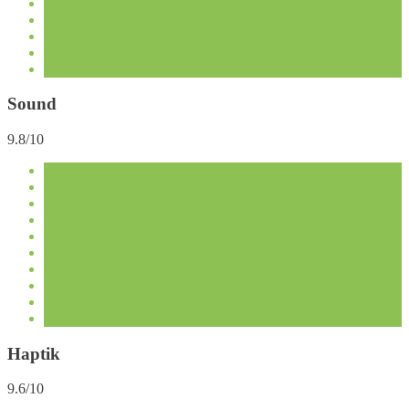
Sound
9.8/10
Haptik
9.6/10